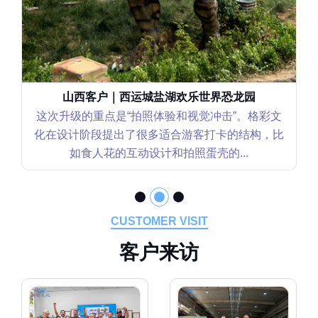
山西客户｜西运城盐湖欢乐世界恐龙园
这次升级的重点是“拍照体验和视觉冲击”。格彩文
化在设计阶段提出了很多适合游客打卡的结构，比
如食人花的互动设计和拍照蛋壳的...
CUSTOMER VISIT
客
户
来
访