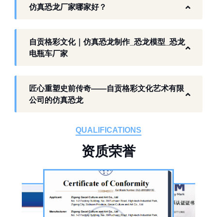
仿真恐龙厂家哪家好？
生态。自贡格彩文化艺术有限公司扎根本地产
业环境，开展仿真恐龙相关产品研发与制作，
以工厂生产能力，为各地客户提供史前主题相
自贡格彩文化｜仿真恐龙制作_恐龙模型_恐龙
关产品与服务。
电瓶车厂家
工厂生产基础 构建恐龙产业全链服务
匠心重塑史前传奇——自贡格彩文化艺术有限
作为开展史前仿真模型生产的恐龙制作工厂，
公司的仿真恐龙
自贡格彩文化艺术有限公司位于自贡市沿滩区
板仓工业园，拥有标准化生产车间、配套生产
QUALIFICATIONS
设备及制作人员队伍，是国内从事恐龙主题产
资
质
荣
誉
品的恐龙制作公司。公司采用按需定制模式，
从前期方案设计、场景规划，到中期原料选
择、工序制作，再到后期运输配送、上门安装
调试，形成全流程服务，可用于主题乐园、文
旅景区、科普展馆、商业广场、大型展会、节