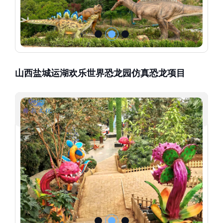
山西盐城运湖欢乐世界恐龙园仿真恐龙项目