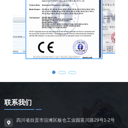
庆活动等场景。
公司核心业务为仿真恐龙制作，产品线涵盖静
态展示、动态互动、游乐体验三类。其中，机
器恐龙结合机械传动、智能控制技术，可实现
眨眼、张嘴吼叫、摆尾、行走、呼吸起伏等动
态效果，皮肤采用环保硅胶材质，还原史前恐
龙的外形特征；恐龙模型包含1米摆件至20米
大型雕塑，覆盖霸王龙、三角龙、剑龙、长颈
龙、翼龙等常见品类，同时支持恐龙化石骨架
定制，兼具科普展示与装饰作用，可用于不同
场景摆放。
联系我们
为适配亲子游乐场景，公司推出恐龙电动车与
四川省自贡市沿滩区板仓工业园富川路29号1-2号
恐龙电瓶车产品，造型卡通、操作简便，配备