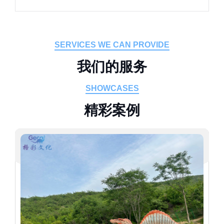
SERVICES WE CAN PROVIDE
我
们
的
服
务
SHOWCASES
精
彩
案
例