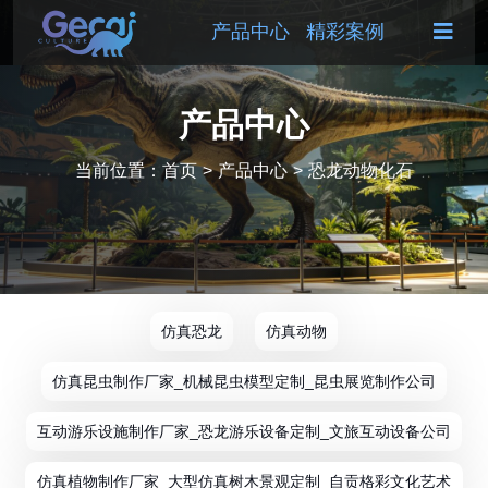
产品中心
精彩案例
产品中心
当前位置：
首页
>
产品中心
>
恐龙动物化石
仿真恐龙
仿真动物
仿真昆虫制作厂家_机械昆虫模型定制_昆虫展览制作公司
互动游乐设施制作厂家_恐龙游乐设备定制_文旅互动设备公司
仿真植物制作厂家_大型仿真树木景观定制_自贡格彩文化艺术