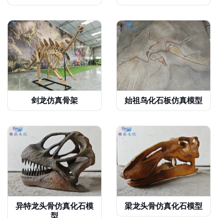
剑龙仿真骨架
始祖鸟化石板仿真模型
异特龙头骨仿真化石模
梁龙头骨仿真化石模型
型