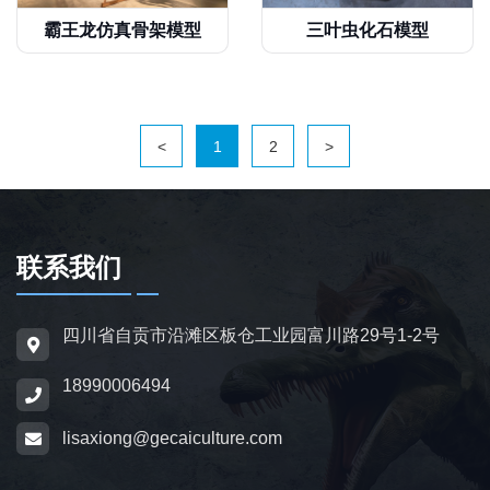
霸王龙仿真骨架模型
三叶虫化石模型
<
1
2
>
联系我们
四川省自贡市沿滩区板仓工业园富川路29号1-2号
18990006494
lisaxiong@gecaiculture.com