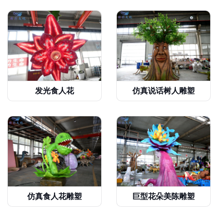
发光食人花
仿真说话树人雕塑
仿真食人花雕塑
巨型花朵美陈雕塑