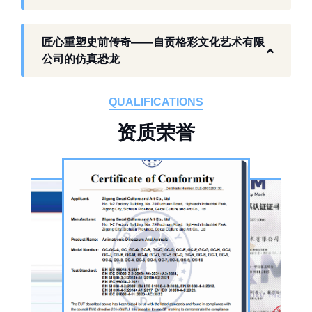
工厂生产基础 构建恐龙产业全链服务
匠心重塑史前传奇——自贡格彩文化艺术有限
作为开展史前仿真模型生产的恐龙制作工厂，
公司的仿真恐龙
自贡格彩文化艺术有限公司位于自贡市沿滩区
板仓工业园，拥有标准化生产车间、配套生产
QUALIFICATIONS
设备及制作人员队伍，是国内从事恐龙主题产
资
质
荣
誉
品的恐龙制作公司。公司采用按需定制模式，
从前期方案设计、场景规划，到中期原料选
择、工序制作，再到后期运输配送、上门安装
调试，形成全流程服务，可用于主题乐园、文
旅景区、科普展馆、商业广场、大型展会、节
庆活动等场景。
公司核心业务为仿真恐龙制作，产品线涵盖静
态展示、动态互动、游乐体验三类。其中，机