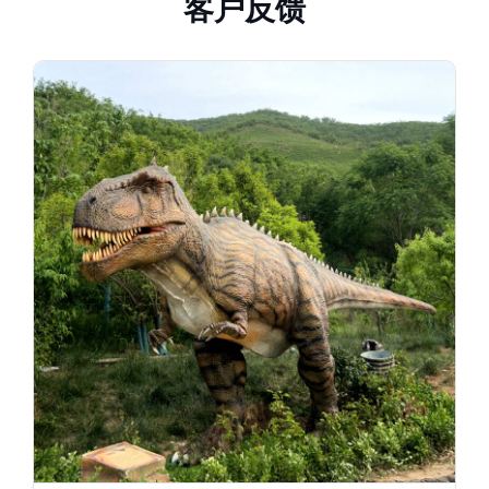
客
户
反
馈