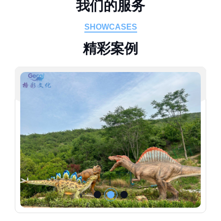
我
们
的
服
务
SHOWCASES
精
彩
案
例