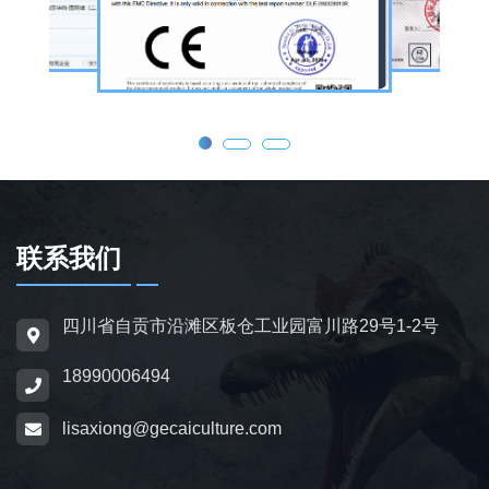
器恐龙结合机械传动、智能控制技术，可实现
眨眼、张嘴吼叫、摆尾、行走、呼吸起伏等动
态效果，皮肤采用环保硅胶材质，还原史前恐
龙的外形特征；恐龙模型包含1米摆件至20米
大型雕塑，覆盖霸王龙、三角龙、剑龙、长颈
龙、翼龙等常见品类，同时支持恐龙化石骨架
定制，兼具科普展示与装饰作用，可用于不同
场景摆放。
联系我们
为适配亲子游乐场景，公司推出恐龙电动车与
四川省自贡市沿滩区板仓工业园富川路29号1-2号
恐龙电瓶车产品，造型卡通、操作简便，配备
18990006494
防滑车轮、限速装置及安全扶手，适用于乐
园、景区广场、商业综合体等场所，为儿童提
lisaxiong@gecaiculture.com
供互动体验，丰富场景亲子内容。