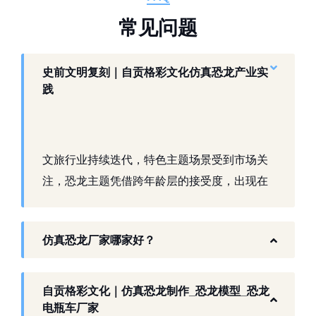
常
见
问
题
史前文明复刻｜自贡格彩文化仿真恐龙产业实
践
文旅行业持续迭代，特色主题场景受到市场关
注，恐龙主题凭借跨年龄层的接受度，出现在
景区、乐园、商业活动中。自贡，这座拥有丰
富恐龙化石资源的城市，形成了仿真模型产业
仿真恐龙厂家哪家好？
生态。自贡格彩文化艺术有限公司扎根本地产
业环境，开展仿真恐龙相关产品研发与制作，
以工厂生产能力，为各地客户提供史前主题相
自贡格彩文化｜仿真恐龙制作_恐龙模型_恐龙
关产品与服务。
电瓶车厂家