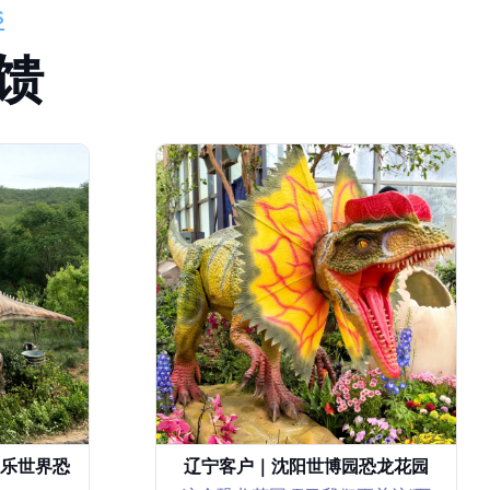
S
馈
乐世界恐
辽宁客户｜沈阳世博园恐龙花园