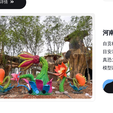
详情
河
自贡
目安
真恐
模型