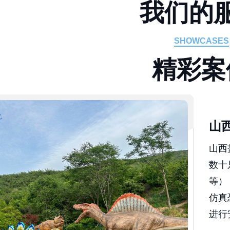
我
们
的
SHOWCASES
精
彩
案
山
山西
数十
等）
仿真
进行