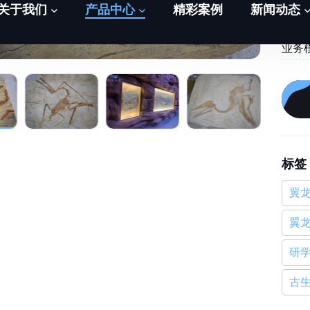
提货时
业务
标签
翼
翼
研
古