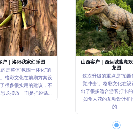
客户｜洛阳我家幻乐园
山西客户｜西运城盐湖欢
龙园
的是整体“氛围一体化”的
这次升级的重点是“拍照
。格彩文化在前期方案设
觉冲击”。格彩文化在设
了很多很实用的建议，不
出了很多适合游客打卡的
恐龙摆放，而是把说话...
如食人花的互动设计和
的...
CUSTOMER VISIT