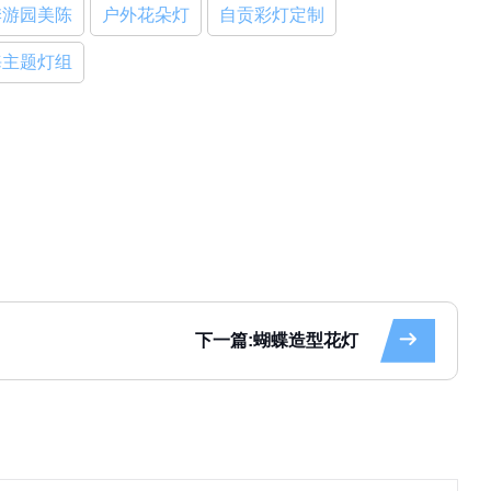
海主题灯组
下一篇:蝴蝶造型花灯