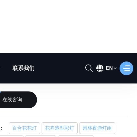
合花造型花灯
NL-611
在线咨询
：
百合花花灯
花卉造型彩灯
园林夜游灯组
季游园美陈
户外花朵灯
自贡彩灯定制