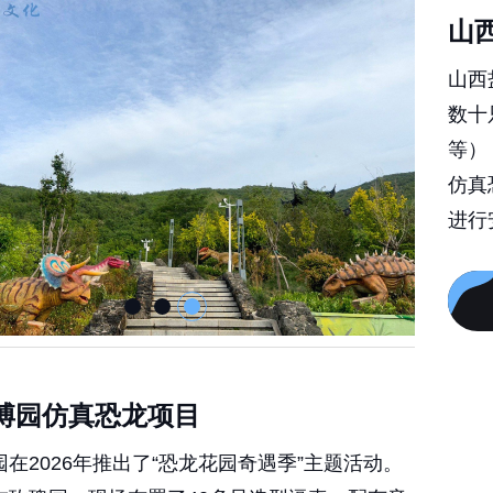
山
山西
数十
等）
仿真
进行
博园仿真恐龙项目
在2026年推出了“恐龙花园奇遇季”主题活动。
在玫瑰园，现场布置了40多只造型逼真、配有音