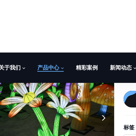
百
标签
春