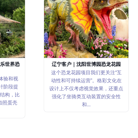
乐世界恐
辽宁客户｜沈阳世博园恐龙花园
这个恐龙花园项目我们更关注“互
体验和视
动性和可持续运营”。格彩文化在
计阶段提
设计上不仅考虑视觉效果，还重点
结构，比
强化了坐骑类互动装置的安全性
拍照蛋壳
和...
FAQ