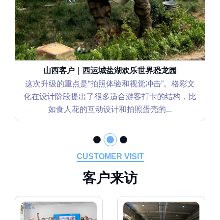
辽宁客户｜沈阳世博园恐龙花园
彩文
这个恐龙花园项目我们更关注“互动性和可持续
，比
营”。格彩文化在设计上不仅考虑视觉效果，还
点强化了坐骑类互动装置的安全性和...
CUSTOMER VISIT
客
户
来
访