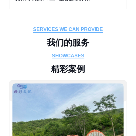
SERVICES WE CAN PROVIDE
我
们
的
服
务
SHOWCASES
精
彩
案
例