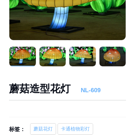
蘑菇造型花灯
NL-609
标签：
蘑菇花灯
卡通植物彩灯