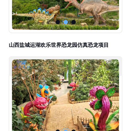
山西盐城运湖欢乐世界恐龙园仿真恐龙项目