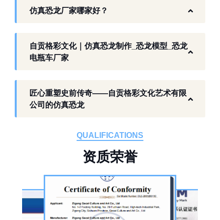
仿真恐龙厂家哪家好？
生态。自贡格彩文化艺术有限公司扎根本地产
业环境，开展仿真恐龙相关产品研发与制作，
以工厂生产能力，为各地客户提供史前主题相
自贡格彩文化｜仿真恐龙制作_恐龙模型_恐龙
关产品与服务。
电瓶车厂家
工厂生产基础 构建恐龙产业全链服务
匠心重塑史前传奇——自贡格彩文化艺术有限
作为开展史前仿真模型生产的恐龙制作工厂，
公司的仿真恐龙
自贡格彩文化艺术有限公司位于自贡市沿滩区
板仓工业园，拥有标准化生产车间、配套生产
QUALIFICATIONS
设备及制作人员队伍，是国内从事恐龙主题产
资
质
荣
誉
品的恐龙制作公司。公司采用按需定制模式，
从前期方案设计、场景规划，到中期原料选
择、工序制作，再到后期运输配送、上门安装
调试，形成全流程服务，可用于主题乐园、文
旅景区、科普展馆、商业广场、大型展会、节