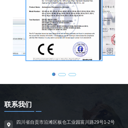
庆活动等场景。
公司核心业务为仿真恐龙制作，产品线涵盖静
态展示、动态互动、游乐体验三类。其中，机
器恐龙结合机械传动、智能控制技术，可实现
眨眼、张嘴吼叫、摆尾、行走、呼吸起伏等动
态效果，皮肤采用环保硅胶材质，还原史前恐
龙的外形特征；恐龙模型包含1米摆件至20米
大型雕塑，覆盖霸王龙、三角龙、剑龙、长颈
龙、翼龙等常见品类，同时支持恐龙化石骨架
定制，兼具科普展示与装饰作用，可用于不同
场景摆放。
联系我们
为适配亲子游乐场景，公司推出恐龙电动车与
四川省自贡市沿滩区板仓工业园富川路29号1-2号