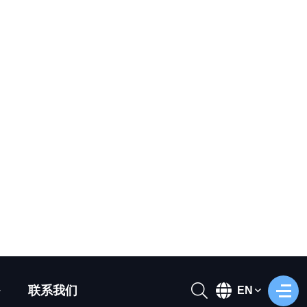
间:付款后根据订货量15-30天发货
模式:出售、租赁、合作
在线咨询
：
下一篇:三角龙坐骑