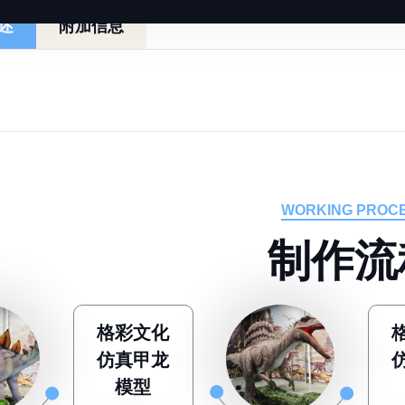
述
附加信息
WORKING PROC
制
作
流
格彩文化
仿真甲龙
模型