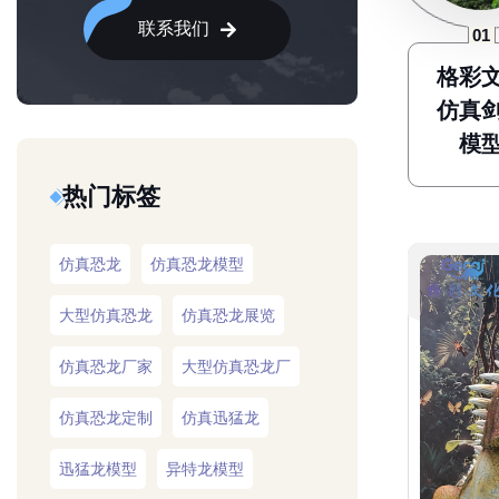
联系我们
格彩
仿真
模
热门标签
仿真恐龙
仿真恐龙模型
大型仿真恐龙
仿真恐龙展览
仿真恐龙厂家
大型仿真恐龙厂
仿真恐龙定制
仿真迅猛龙
迅猛龙模型
异特龙模型
仿真异特龙
仿真牛龙