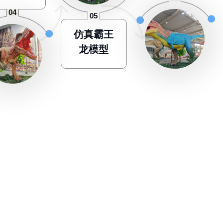
仿真霸王
龙模型