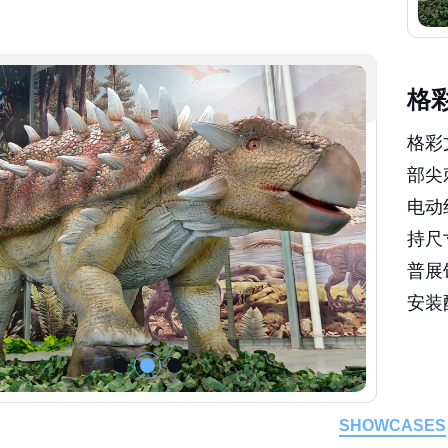
格
格彩
部尖
电动
持尺
普展
安装
SHOWCASES