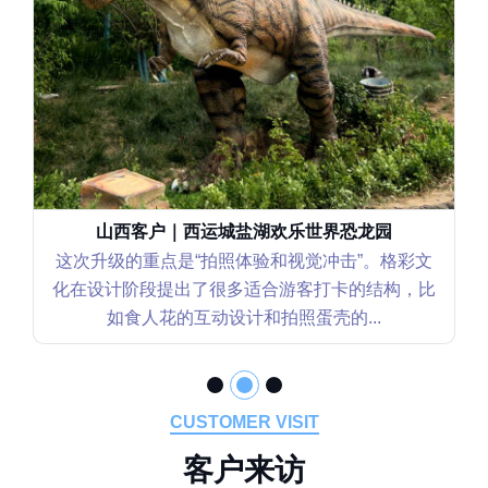
山西客户｜西运城盐湖欢乐世界恐龙园
这次升级的重点是“拍照体验和视觉冲击”。格彩文
化在设计阶段提出了很多适合游客打卡的结构，比
如食人花的互动设计和拍照蛋壳的...
CUSTOMER VISIT
客
户
来
访