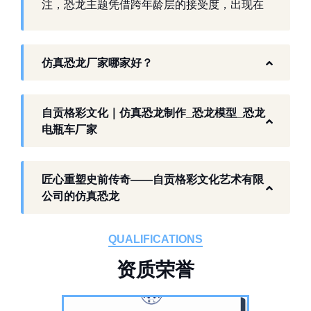
注，恐龙主题凭借跨年龄层的接受度，出现在
景区、乐园、商业活动中。自贡，这座拥有丰
富恐龙化石资源的城市，形成了仿真模型产业
仿真恐龙厂家哪家好？
生态。自贡格彩文化艺术有限公司扎根本地产
业环境，开展仿真恐龙相关产品研发与制作，
以工厂生产能力，为各地客户提供史前主题相
自贡格彩文化｜仿真恐龙制作_恐龙模型_恐龙
关产品与服务。
电瓶车厂家
工厂生产基础 构建恐龙产业全链服务
匠心重塑史前传奇——自贡格彩文化艺术有限
作为开展史前仿真模型生产的恐龙制作工厂，
公司的仿真恐龙
自贡格彩文化艺术有限公司位于自贡市沿滩区
板仓工业园，拥有标准化生产车间、配套生产
QUALIFICATIONS
设备及制作人员队伍，是国内从事恐龙主题产
资
质
荣
誉
品的恐龙制作公司。公司采用按需定制模式，
从前期方案设计、场景规划，到中期原料选