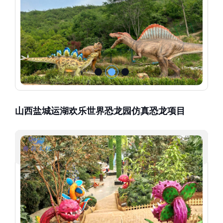
山西盐城运湖欢乐世界恐龙园仿真恐龙项目