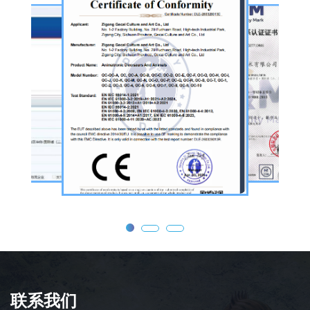
择、工序制作，再到后期运输配送、上门安装
调试，形成全流程服务，可用于主题乐园、文
旅景区、科普展馆、商业广场、大型展会、节
庆活动等场景。
公司核心业务为仿真恐龙制作，产品线涵盖静
态展示、动态互动、游乐体验三类。其中，机
器恐龙结合机械传动、智能控制技术，可实现
眨眼、张嘴吼叫、摆尾、行走、呼吸起伏等动
态效果，皮肤采用环保硅胶材质，还原史前恐
龙的外形特征；恐龙模型包含1米摆件至20米
大型雕塑，覆盖霸王龙、三角龙、剑龙、长颈
龙、翼龙等常见品类，同时支持恐龙化石骨架
定制，兼具科普展示与装饰作用，可用于不同
场景摆放。
联系我们