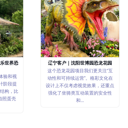
乐世界恐
辽宁客户｜沈阳世博园恐龙花园
这个恐龙花园项目我们更关注“互
体验和视
动性和可持续运营”。格彩文化在
计阶段提
设计上不仅考虑视觉效果，还重点
结构，比
强化了坐骑类互动装置的安全性
拍照蛋壳
和...