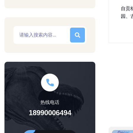
自贡
园、
热线电话
18990006494