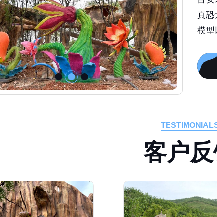
真恐
模型
TESTIMONIAL
客
户
反