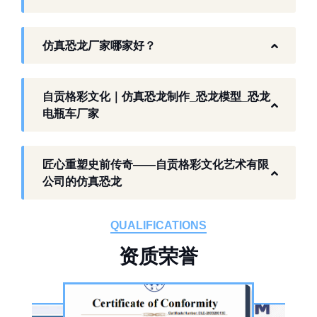
景区、乐园、商业活动中。自贡，这座拥有丰
富恐龙化石资源的城市，形成了仿真模型产业
仿真恐龙厂家哪家好？
生态。自贡格彩文化艺术有限公司扎根本地产
业环境，开展仿真恐龙相关产品研发与制作，
以工厂生产能力，为各地客户提供史前主题相
自贡格彩文化｜仿真恐龙制作_恐龙模型_恐龙
关产品与服务。
电瓶车厂家
工厂生产基础 构建恐龙产业全链服务
匠心重塑史前传奇——自贡格彩文化艺术有限
作为开展史前仿真模型生产的恐龙制作工厂，
公司的仿真恐龙
自贡格彩文化艺术有限公司位于自贡市沿滩区
板仓工业园，拥有标准化生产车间、配套生产
QUALIFICATIONS
设备及制作人员队伍，是国内从事恐龙主题产
资
质
荣
誉
品的恐龙制作公司。公司采用按需定制模式，
从前期方案设计、场景规划，到中期原料选
择、工序制作，再到后期运输配送、上门安装