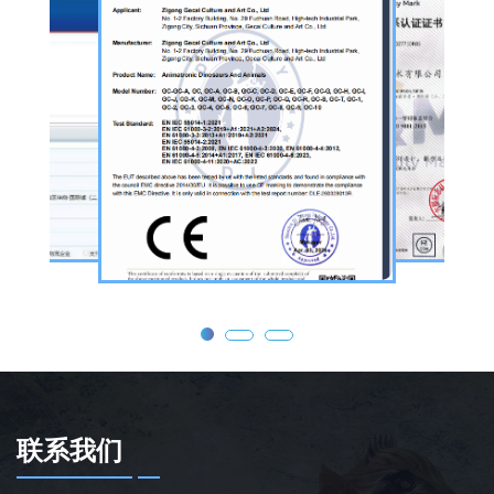
调试，形成全流程服务，可用于主题乐园、文
旅景区、科普展馆、商业广场、大型展会、节
庆活动等场景。
公司核心业务为仿真恐龙制作，产品线涵盖静
态展示、动态互动、游乐体验三类。其中，机
器恐龙结合机械传动、智能控制技术，可实现
眨眼、张嘴吼叫、摆尾、行走、呼吸起伏等动
态效果，皮肤采用环保硅胶材质，还原史前恐
龙的外形特征；恐龙模型包含1米摆件至20米
大型雕塑，覆盖霸王龙、三角龙、剑龙、长颈
龙、翼龙等常见品类，同时支持恐龙化石骨架
定制，兼具科普展示与装饰作用，可用于不同
场景摆放。
联系我们