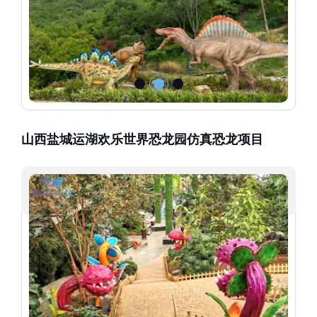
山西盐城运湖欢乐世界恐龙园仿真恐龙项目