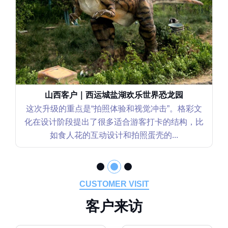
山西客户｜西运城盐湖欢乐世界恐龙园
这次升级的重点是“拍照体验和视觉冲击”。格彩文
化在设计阶段提出了很多适合游客打卡的结构，比
如食人花的互动设计和拍照蛋壳的...
CUSTOMER VISIT
客
户
来
访