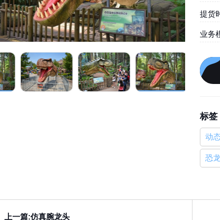
提货时
业务
标签
动
恐
上一篇:仿真腕龙头