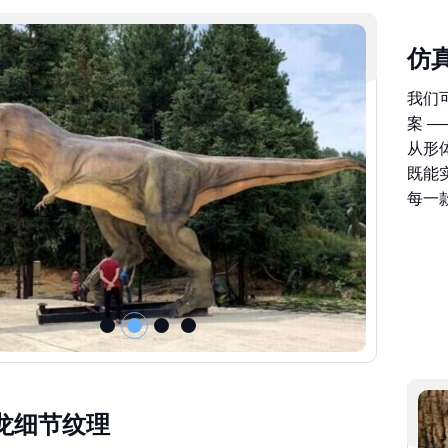
仿
我们
案 
从形
既能
每一
龙细节纹理