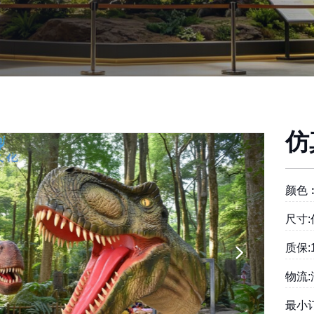
仿
颜色
尺寸
质保:
物流
最小