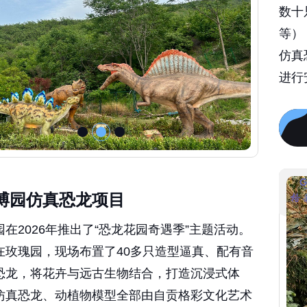
数十
等）
仿真
进行
博园仿真恐龙项目
在2026年推出了“恐龙花园奇遇季”主题活动。
在玫瑰园，现场布置了40多只造型逼真、配有音
恐龙，将花卉与远古生物结合，打造沉浸式体
仿真恐龙、动植物模型全部由自贡格彩文化艺术