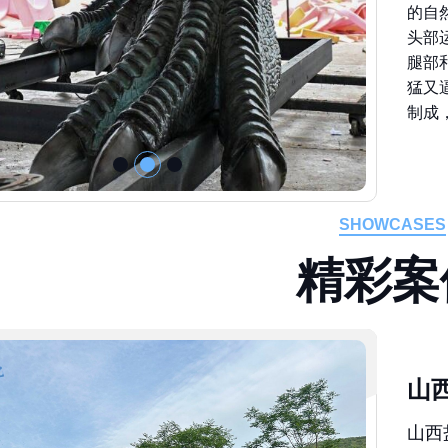
的自
头部
腿部
猛又
制成
SHOWCASES
精
彩
案
山
山西