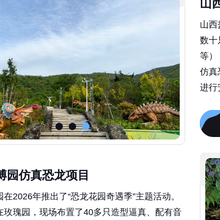
山西
数十
等）
仿真
进行
博园仿真恐龙项目
在2026年推出了“恐龙花园奇遇季”主题活动。
在玫瑰园，现场布置了40多只造型逼真、配有音
恐龙，将花卉与远古生物结合，打造沉浸式体