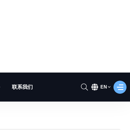
服
务
真恐龙设计还原
可根据客户的具体需求，为仿真模型打造专属定制化设计方
—— 涵盖恐龙、动物，以及各类充满想象力的创意生物。
体比例、皮肤纹理到动作编程，每一处细节均可深度定制：
实现写实的逼真效果，也能打造风格鲜明的艺术化呈现，让
款模型都拥有独特且鲜活的 “生命力”。