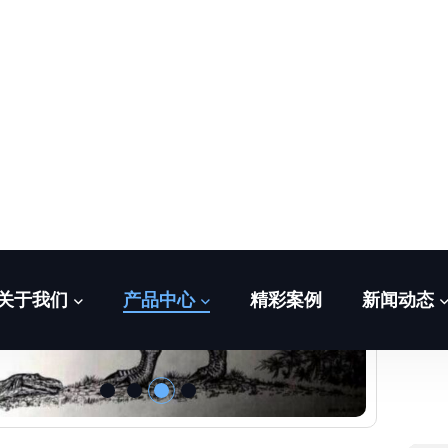
我
们
的
仿
我们
案 
从形
既能
每一