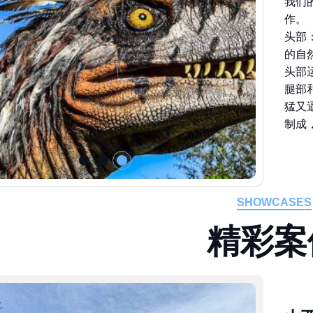
作。
头部
的自
头部
腿部
猛又
制成
SHOWCASES
精
彩
案
山