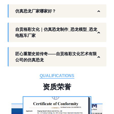
富恐龙化石资源的城市，形成了仿真模型产业
仿真恐龙厂家哪家好？
生态。自贡格彩文化艺术有限公司扎根本地产
业环境，开展仿真恐龙相关产品研发与制作，
以工厂生产能力，为各地客户提供史前主题相
自贡格彩文化｜仿真恐龙制作_恐龙模型_恐龙
关产品与服务。
电瓶车厂家
工厂生产基础 构建恐龙产业全链服务
匠心重塑史前传奇——自贡格彩文化艺术有限
作为开展史前仿真模型生产的恐龙制作工厂，
公司的仿真恐龙
自贡格彩文化艺术有限公司位于自贡市沿滩区
板仓工业园，拥有标准化生产车间、配套生产
QUALIFICATIONS
设备及制作人员队伍，是国内从事恐龙主题产
资
质
荣
誉
品的恐龙制作公司。公司采用按需定制模式，
从前期方案设计、场景规划，到中期原料选
择、工序制作，再到后期运输配送、上门安装
调试，形成全流程服务，可用于主题乐园、文