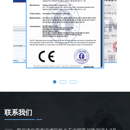
旅景区、科普展馆、商业广场、大型展会、节
庆活动等场景。
公司核心业务为仿真恐龙制作，产品线涵盖静
态展示、动态互动、游乐体验三类。其中，机
器恐龙结合机械传动、智能控制技术，可实现
眨眼、张嘴吼叫、摆尾、行走、呼吸起伏等动
态效果，皮肤采用环保硅胶材质，还原史前恐
龙的外形特征；恐龙模型包含1米摆件至20米
大型雕塑，覆盖霸王龙、三角龙、剑龙、长颈
龙、翼龙等常见品类，同时支持恐龙化石骨架
定制，兼具科普展示与装饰作用，可用于不同
场景摆放。
联系我们
为适配亲子游乐场景，公司推出恐龙电动车与