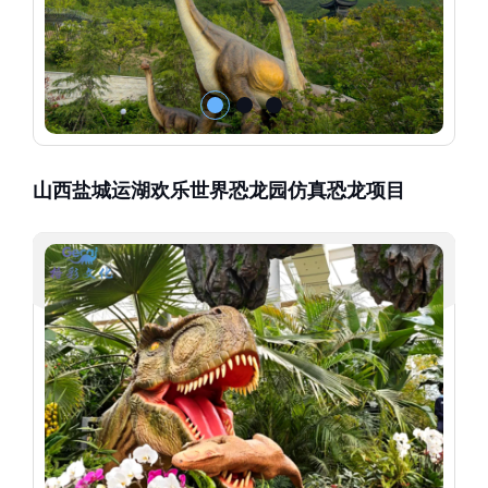
山西盐城运湖欢乐世界恐龙园仿真恐龙项目