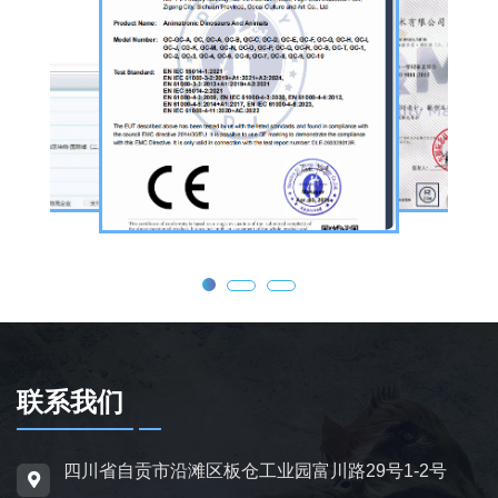
庆活动等场景。
公司核心业务为仿真恐龙制作，产品线涵盖静
态展示、动态互动、游乐体验三类。其中，机
器恐龙结合机械传动、智能控制技术，可实现
眨眼、张嘴吼叫、摆尾、行走、呼吸起伏等动
态效果，皮肤采用环保硅胶材质，还原史前恐
龙的外形特征；恐龙模型包含1米摆件至20米
大型雕塑，覆盖霸王龙、三角龙、剑龙、长颈
龙、翼龙等常见品类，同时支持恐龙化石骨架
定制，兼具科普展示与装饰作用，可用于不同
场景摆放。
联系我们
为适配亲子游乐场景，公司推出恐龙电动车与
四川省自贡市沿滩区板仓工业园富川路29号1-2号
恐龙电瓶车产品，造型卡通、操作简便，配备