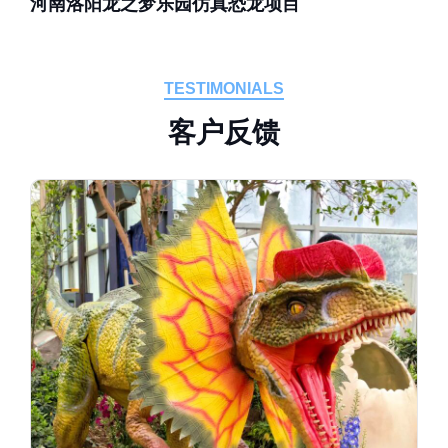
河南洛阳龙之梦乐园仿真恐龙项目
TESTIMONIALS
客
户
反
馈