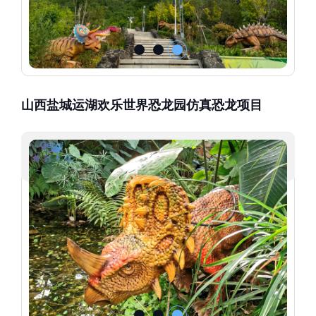
山西盐城运湖欢乐世界恐龙园仿真恐龙项目