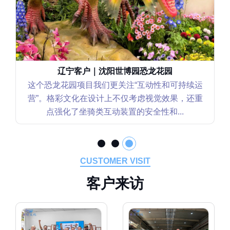
辽宁客户｜沈阳世博园恐龙花园
这个恐龙花园项目我们更关注“互动性和可持续运
营”。格彩文化在设计上不仅考虑视觉效果，还重
点强化了坐骑类互动装置的安全性和...
CUSTOMER VISIT
客
户
来
访