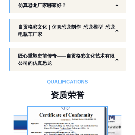
仿真恐龙厂家哪家好？
生态。自贡格彩文化艺术有限公司扎根本地产
业环境，开展仿真恐龙相关产品研发与制作，
以工厂生产能力，为各地客户提供史前主题相
自贡格彩文化｜仿真恐龙制作_恐龙模型_恐龙
关产品与服务。
电瓶车厂家
工厂生产基础 构建恐龙产业全链服务
匠心重塑史前传奇——自贡格彩文化艺术有限
作为开展史前仿真模型生产的恐龙制作工厂，
公司的仿真恐龙
自贡格彩文化艺术有限公司位于自贡市沿滩区
板仓工业园，拥有标准化生产车间、配套生产
QUALIFICATIONS
设备及制作人员队伍，是国内从事恐龙主题产
资
质
荣
誉
品的恐龙制作公司。公司采用按需定制模式，
从前期方案设计、场景规划，到中期原料选
择、工序制作，再到后期运输配送、上门安装
调试，形成全流程服务，可用于主题乐园、文
旅景区、科普展馆、商业广场、大型展会、节