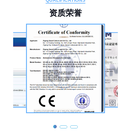
QUALIFICATIONS
设备及制作人员队伍，是国内从事恐龙主题产
资
质
荣
誉
品的恐龙制作公司。公司采用按需定制模式，
从前期方案设计、场景规划，到中期原料选
择、工序制作，再到后期运输配送、上门安装
调试，形成全流程服务，可用于主题乐园、文
旅景区、科普展馆、商业广场、大型展会、节
庆活动等场景。
公司核心业务为仿真恐龙制作，产品线涵盖静
态展示、动态互动、游乐体验三类。其中，机
器恐龙结合机械传动、智能控制技术，可实现
眨眼、张嘴吼叫、摆尾、行走、呼吸起伏等动
态效果，皮肤采用环保硅胶材质，还原史前恐
龙的外形特征；恐龙模型包含1米摆件至20米
大型雕塑，覆盖霸王龙、三角龙、剑龙、长颈