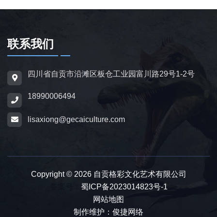
龙、翼龙等常见品类，同时支持恐龙化石骨架
定制，兼具科普展示与装饰作用，可用于不同
场景摆放。
联系我们
为适配亲子游乐场景，公司推出恐龙电动车与
四川省自贡市沿滩区板仓工业园富川路29号1-2号
恐龙电瓶车产品，造型卡通、操作简便，配备
18990006494
防滑车轮、限速装置及安全扶手，适用于乐
园、景区广场、商业综合体等场所，为儿童提
lisaxiong@gecaiculture.com
供互动体验，丰富场景亲子内容。
除恐龙相关产品外，公司同时开展仿真动物与
动物模型制作业务，涵盖史前巨兽、野生动
Copyright © 2026 自贡格彩文化艺术有限公司
物、奇幻神兽、仿真昆虫等品类，产品形态包
备案号：
蜀ICP备2023014823号-1
网站地图
含静态雕塑、动态机械款、互动游乐款，制作
制作维护：俊捷网络
标准与仿真恐龙保持一致，可与恐龙产品搭配