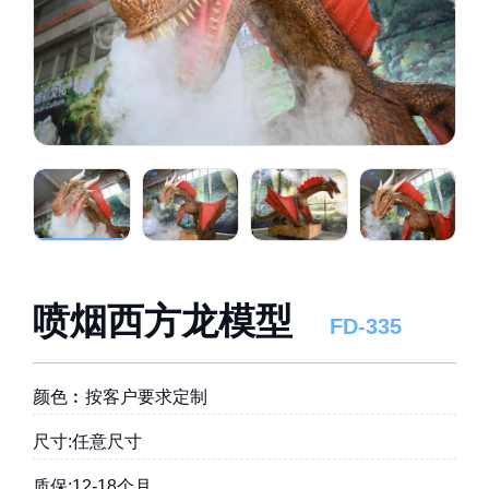
喷烟西方龙模型
FD-335
颜色︰按客户要求定制
尺寸:任意尺寸
质保:12-18个月