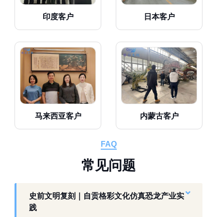
印度客户
日本客户
马来西亚客户
内蒙古客户
FAQ
常
见
问
题
史前文明复刻｜自贡格彩文化仿真恐龙产业实
践