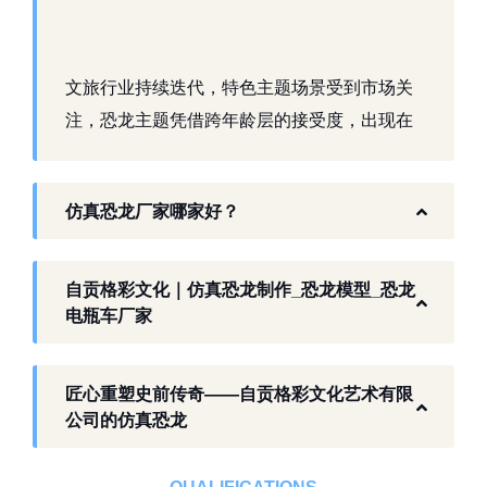
文旅行业持续迭代，特色主题场景受到市场关
注，恐龙主题凭借跨年龄层的接受度，出现在
景区、乐园、商业活动中。自贡，这座拥有丰
富恐龙化石资源的城市，形成了仿真模型产业
仿真恐龙厂家哪家好？
生态。自贡格彩文化艺术有限公司扎根本地产
业环境，开展仿真恐龙相关产品研发与制作，
以工厂生产能力，为各地客户提供史前主题相
自贡格彩文化｜仿真恐龙制作_恐龙模型_恐龙
关产品与服务。
电瓶车厂家
工厂生产基础 构建恐龙产业全链服务
匠心重塑史前传奇——自贡格彩文化艺术有限
作为开展史前仿真模型生产的恐龙制作工厂，
公司的仿真恐龙
自贡格彩文化艺术有限公司位于自贡市沿滩区
板仓工业园，拥有标准化生产车间、配套生产