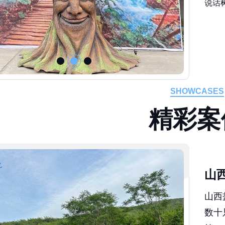
SHOWCASES
精
彩
案
山
山西
数十
等）