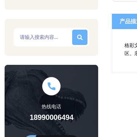
产品描
格彩
区、
热线电话
18990006494