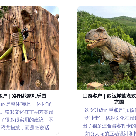
客户｜洛阳我家幻乐园
山西客户｜西运城盐湖欢
龙园
的是整体“氛围一体化”的
这次升级的重点是“拍照
。格彩文化在前期方案设
觉冲击”。格彩文化在设
了很多很实用的建议，不
出了很多适合游客打卡的
恐龙摆放，而是把说话...
如食人花的互动设计和