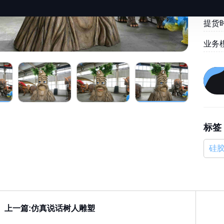
提货时
业务
标签
硅
上一篇:仿真说话树人雕塑