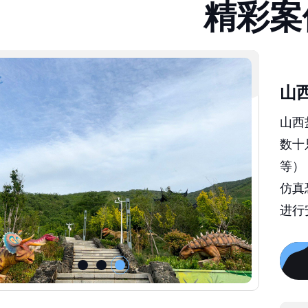
精
彩
案
山
山西
数十
等）
仿真
进行