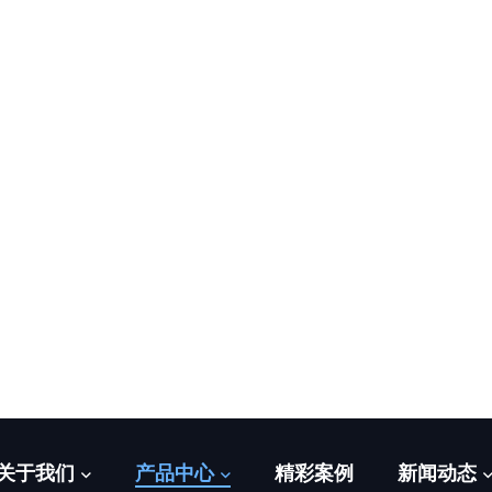
互
颜色
尺寸
质保:
物流
最小