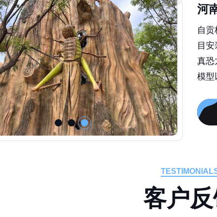
河
自贡
目安
真恐
模型
TESTIMONIAL
客
户
反