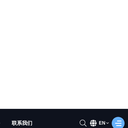
动树人景观雕塑
AP-864
︰按客户要求定制
:任意尺寸
12-18个月
:汽车运输、航空运输
订货量:1只起订