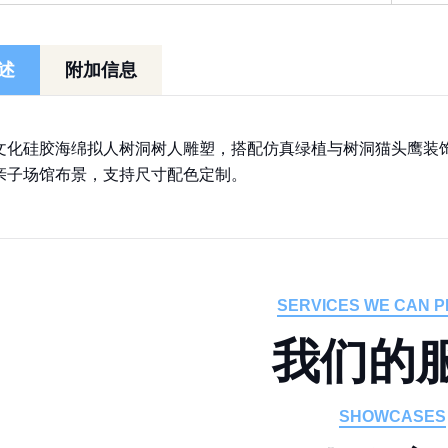
述
附加信息
文化硅胶海绵拟人树洞树人雕塑，搭配仿真绿植与树洞猫头鹰装
亲子场馆布景，支持尺寸配色定制。
SERVICES WE CAN P
我
们
的
SHOWCASES