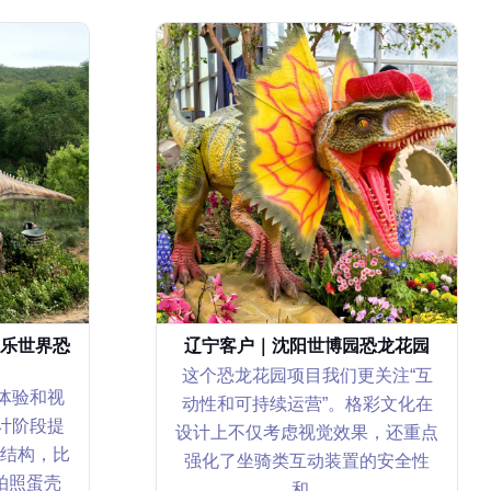
乐世界恐
辽宁客户｜沈阳世博园恐龙花园
这个恐龙花园项目我们更关注“互
体验和视
动性和可持续运营”。格彩文化在
计阶段提
设计上不仅考虑视觉效果，还重点
结构，比
强化了坐骑类互动装置的安全性
拍照蛋壳
和...