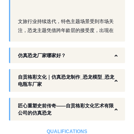
文旅行业持续迭代，特色主题场景受到市场关
注，恐龙主题凭借跨年龄层的接受度，出现在
景区、乐园、商业活动中。自贡，这座拥有丰
富恐龙化石资源的城市，形成了仿真模型产业
仿真恐龙厂家哪家好？
生态。自贡格彩文化艺术有限公司扎根本地产
业环境，开展仿真恐龙相关产品研发与制作，
以工厂生产能力，为各地客户提供史前主题相
自贡格彩文化｜仿真恐龙制作_恐龙模型_恐龙
关产品与服务。
电瓶车厂家
工厂生产基础 构建恐龙产业全链服务
匠心重塑史前传奇——自贡格彩文化艺术有限
作为开展史前仿真模型生产的恐龙制作工厂，
公司的仿真恐龙
自贡格彩文化艺术有限公司位于自贡市沿滩区
板仓工业园，拥有标准化生产车间、配套生产
QUALIFICATIONS