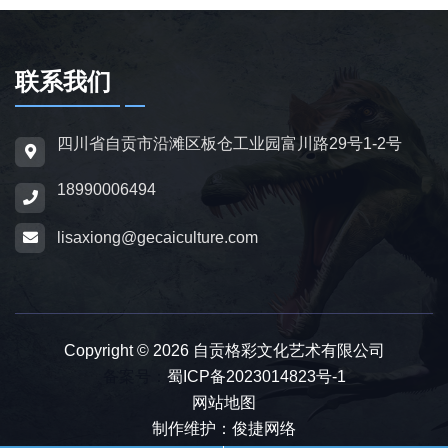
龙、翼龙等常见品类，同时支持恐龙化石骨架
定制，兼具科普展示与装饰作用，可用于不同
场景摆放。
联系我们
为适配亲子游乐场景，公司推出恐龙电动车与
四川省自贡市沿滩区板仓工业园富川路29号1-2号
恐龙电瓶车产品，造型卡通、操作简便，配备
18990006494
防滑车轮、限速装置及安全扶手，适用于乐
园、景区广场、商业综合体等场所，为儿童提
lisaxiong@gecaiculture.com
供互动体验，丰富场景亲子内容。
除恐龙相关产品外，公司同时开展仿真动物与
动物模型制作业务，涵盖史前巨兽、野生动
Copyright © 2026 自贡格彩文化艺术有限公司
物、奇幻神兽、仿真昆虫等品类，产品形态包
备案号：
蜀ICP备2023014823号-1
网站地图
含静态雕塑、动态机械款、互动游乐款，制作
制作维护：俊捷网络
标准与仿真恐龙保持一致，可与恐龙产品搭配