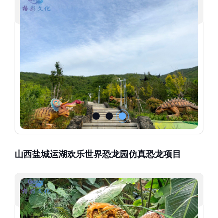
山西盐城运湖欢乐世界恐龙园仿真恐龙项目