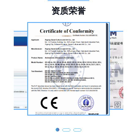
设备及制作人员队伍，是国内从事恐龙主题产
资
质
荣
誉
品的恐龙制作公司。公司采用按需定制模式，
从前期方案设计、场景规划，到中期原料选
择、工序制作，再到后期运输配送、上门安装
调试，形成全流程服务，可用于主题乐园、文
旅景区、科普展馆、商业广场、大型展会、节
庆活动等场景。
公司核心业务为仿真恐龙制作，产品线涵盖静
态展示、动态互动、游乐体验三类。其中，机
器恐龙结合机械传动、智能控制技术，可实现
眨眼、张嘴吼叫、摆尾、行走、呼吸起伏等动
态效果，皮肤采用环保硅胶材质，还原史前恐
龙的外形特征；恐龙模型包含1米摆件至20米
大型雕塑，覆盖霸王龙、三角龙、剑龙、长颈