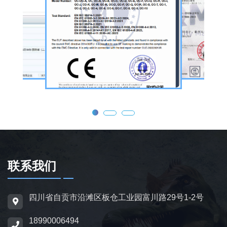
公司核心业务为仿真恐龙制作，产品线涵盖静
态展示、动态互动、游乐体验三类。其中，机
器恐龙结合机械传动、智能控制技术，可实现
眨眼、张嘴吼叫、摆尾、行走、呼吸起伏等动
态效果，皮肤采用环保硅胶材质，还原史前恐
龙的外形特征；恐龙模型包含1米摆件至20米
大型雕塑，覆盖霸王龙、三角龙、剑龙、长颈
龙、翼龙等常见品类，同时支持恐龙化石骨架
定制，兼具科普展示与装饰作用，可用于不同
场景摆放。
联系我们
为适配亲子游乐场景，公司推出恐龙电动车与
四川省自贡市沿滩区板仓工业园富川路29号1-2号
恐龙电瓶车产品，造型卡通、操作简便，配备
18990006494
防滑车轮、限速装置及安全扶手，适用于乐