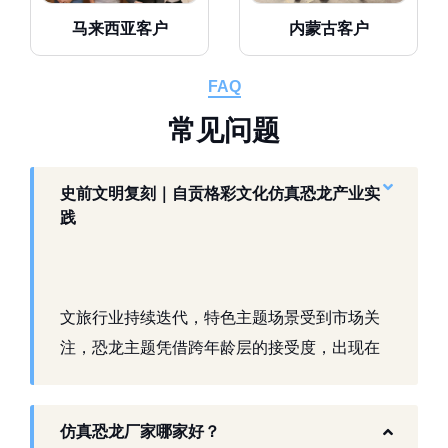
马来西亚客户
内蒙古客户
FAQ
常
见
问
题
史前文明复刻｜自贡格彩文化仿真恐龙产业实
践
文旅行业持续迭代，特色主题场景受到市场关
注，恐龙主题凭借跨年龄层的接受度，出现在
景区、乐园、商业活动中。自贡，这座拥有丰
富恐龙化石资源的城市，形成了仿真模型产业
仿真恐龙厂家哪家好？
生态。自贡格彩文化艺术有限公司扎根本地产