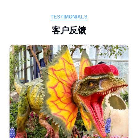
TESTIMONIALS
客
户
反
馈