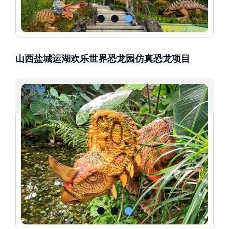
山西盐城运湖欢乐世界恐龙园仿真恐龙项目