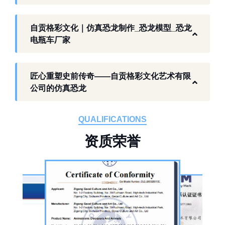
业环境，开展仿真恐龙相关产品研发与制作，
以工厂生产能力，为各地客户提供史前主题相
自贡格彩文化｜仿真恐龙制作_恐龙模型_恐龙
关产品与服务。
电瓶车厂家
工厂生产基础 构建恐龙产业全链服务
匠心重塑史前传奇——自贡格彩文化艺术有限
作为开展史前仿真模型生产的恐龙制作工厂，
公司的仿真恐龙
自贡格彩文化艺术有限公司位于自贡市沿滩区
板仓工业园，拥有标准化生产车间、配套生产
QUALIFICATIONS
设备及制作人员队伍，是国内从事恐龙主题产
资
质
荣
誉
品的恐龙制作公司。公司采用按需定制模式，
从前期方案设计、场景规划，到中期原料选
择、工序制作，再到后期运输配送、上门安装
调试，形成全流程服务，可用于主题乐园、文
旅景区、科普展馆、商业广场、大型展会、节
庆活动等场景。