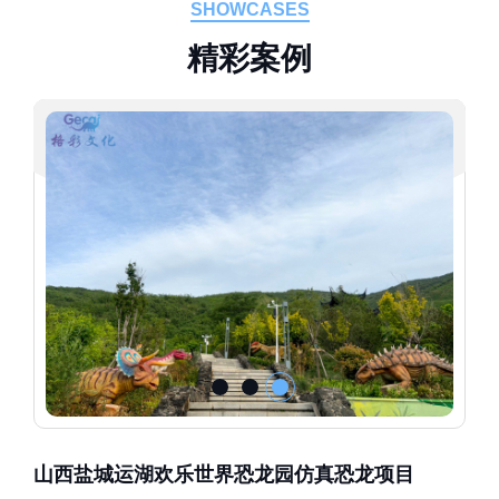
SHOWCASES
精
彩
案
例
山西盐城运湖欢乐世界恐龙园仿真恐龙项目