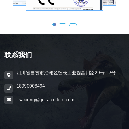
眨眼、张嘴吼叫、摆尾、行走、呼吸起伏等动
态效果，皮肤采用环保硅胶材质，还原史前恐
龙的外形特征；恐龙模型包含1米摆件至20米
大型雕塑，覆盖霸王龙、三角龙、剑龙、长颈
龙、翼龙等常见品类，同时支持恐龙化石骨架
定制，兼具科普展示与装饰作用，可用于不同
场景摆放。
联系我们
为适配亲子游乐场景，公司推出恐龙电动车与
四川省自贡市沿滩区板仓工业园富川路29号1-2号
恐龙电瓶车产品，造型卡通、操作简便，配备
18990006494
防滑车轮、限速装置及安全扶手，适用于乐
园、景区广场、商业综合体等场所，为儿童提
lisaxiong@gecaiculture.com
供互动体验，丰富场景亲子内容。
除恐龙相关产品外，公司同时开展仿真动物与