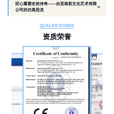
工厂生产基础 构建恐龙产业全链服务
匠心重塑史前传奇——自贡格彩文化艺术有限
作为开展史前仿真模型生产的恐龙制作工厂，
公司的仿真恐龙
自贡格彩文化艺术有限公司位于自贡市沿滩区
板仓工业园，拥有标准化生产车间、配套生产
QUALIFICATIONS
设备及制作人员队伍，是国内从事恐龙主题产
资
质
荣
誉
品的恐龙制作公司。公司采用按需定制模式，
从前期方案设计、场景规划，到中期原料选
择、工序制作，再到后期运输配送、上门安装
调试，形成全流程服务，可用于主题乐园、文
旅景区、科普展馆、商业广场、大型展会、节
庆活动等场景。
公司核心业务为仿真恐龙制作，产品线涵盖静
态展示、动态互动、游乐体验三类。其中，机
器恐龙结合机械传动、智能控制技术，可实现