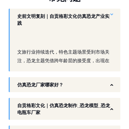
史前文明复刻｜自贡格彩文化仿真恐龙产业实
践
文旅行业持续迭代，特色主题场景受到市场关
注，恐龙主题凭借跨年龄层的接受度，出现在
景区、乐园、商业活动中。自贡，这座拥有丰
富恐龙化石资源的城市，形成了仿真模型产业
仿真恐龙厂家哪家好？
生态。自贡格彩文化艺术有限公司扎根本地产
业环境，开展仿真恐龙相关产品研发与制作，
以工厂生产能力，为各地客户提供史前主题相
自贡格彩文化｜仿真恐龙制作_恐龙模型_恐龙
关产品与服务。
电瓶车厂家