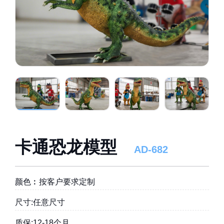
卡通恐龙模型
AD-682
颜色︰按客户要求定制
尺寸:任意尺寸
质保:12-18个月