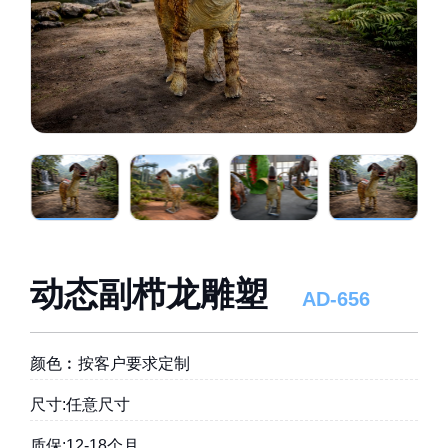
动态副栉龙雕塑
AD-656
颜色︰按客户要求定制
尺寸:任意尺寸
质保:12-18个月