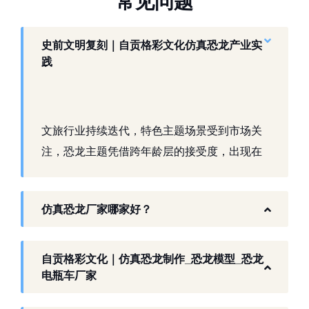
常
见
问
题
史前文明复刻｜自贡格彩文化仿真恐龙产业实
践
文旅行业持续迭代，特色主题场景受到市场关
注，恐龙主题凭借跨年龄层的接受度，出现在
景区、乐园、商业活动中。自贡，这座拥有丰
富恐龙化石资源的城市，形成了仿真模型产业
仿真恐龙厂家哪家好？
生态。自贡格彩文化艺术有限公司扎根本地产
业环境，开展仿真恐龙相关产品研发与制作，
以工厂生产能力，为各地客户提供史前主题相
自贡格彩文化｜仿真恐龙制作_恐龙模型_恐龙
关产品与服务。
电瓶车厂家