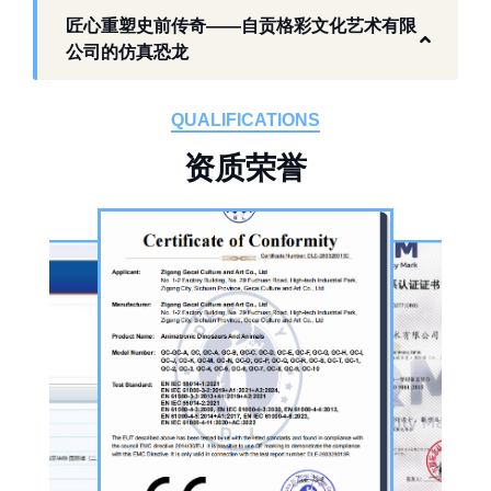
工厂生产基础 构建恐龙产业全链服务
匠心重塑史前传奇——自贡格彩文化艺术有限
作为开展史前仿真模型生产的恐龙制作工厂，
公司的仿真恐龙
自贡格彩文化艺术有限公司位于自贡市沿滩区
板仓工业园，拥有标准化生产车间、配套生产
QUALIFICATIONS
设备及制作人员队伍，是国内从事恐龙主题产
资
质
荣
誉
品的恐龙制作公司。公司采用按需定制模式，
从前期方案设计、场景规划，到中期原料选
择、工序制作，再到后期运输配送、上门安装
调试，形成全流程服务，可用于主题乐园、文
旅景区、科普展馆、商业广场、大型展会、节
庆活动等场景。
公司核心业务为仿真恐龙制作，产品线涵盖静
态展示、动态互动、游乐体验三类。其中，机
器恐龙结合机械传动、智能控制技术，可实现