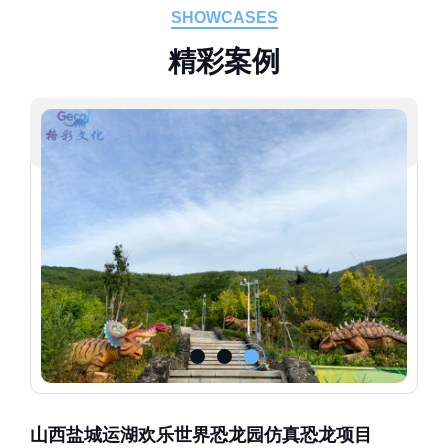
SHOWCASES
精
彩
案
例
山西盐城运湖欢乐世界恐龙园仿真恐龙项目