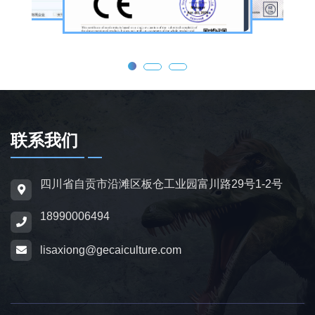
眨眼、张嘴吼叫、摆尾、行走、呼吸起伏等动
态效果，皮肤采用环保硅胶材质，还原史前恐
龙的外形特征；恐龙模型包含1米摆件至20米
大型雕塑，覆盖霸王龙、三角龙、剑龙、长颈
龙、翼龙等常见品类，同时支持恐龙化石骨架
定制，兼具科普展示与装饰作用，可用于不同
场景摆放。
联系我们
为适配亲子游乐场景，公司推出恐龙电动车与
四川省自贡市沿滩区板仓工业园富川路29号1-2号
恐龙电瓶车产品，造型卡通、操作简便，配备
18990006494
防滑车轮、限速装置及安全扶手，适用于乐
园、景区广场、商业综合体等场所，为儿童提
lisaxiong@gecaiculture.com
供互动体验，丰富场景亲子内容。
除恐龙相关产品外，公司同时开展仿真动物与