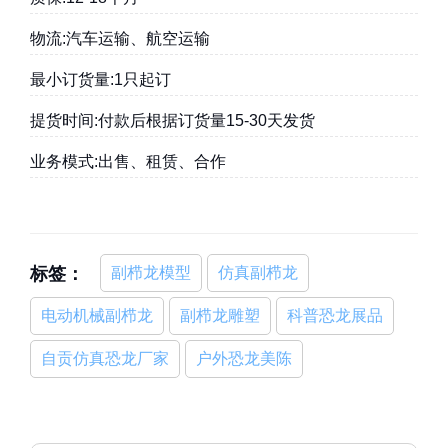
物流:汽车运输、航空运输
最小订货量:1只起订
提货时间:付款后根据订货量15-30天发货
业务模式:出售、租赁、合作
标签：
副栉龙模型
仿真副栉龙
电动机械副栉龙
副栉龙雕塑
科普恐龙展品
自贡仿真恐龙厂家
户外恐龙美陈