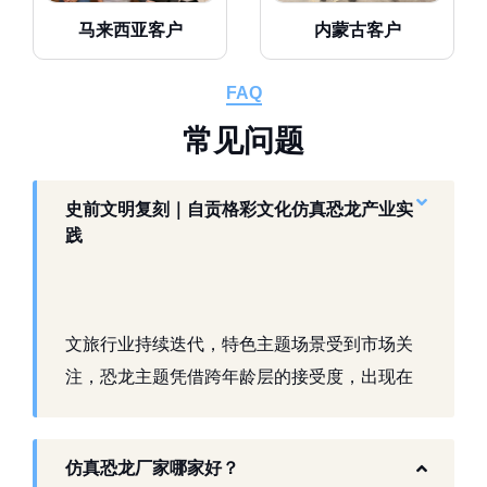
马来西亚客户
内蒙古客户
FAQ
常
见
问
题
史前文明复刻｜自贡格彩文化仿真恐龙产业实
践
文旅行业持续迭代，特色主题场景受到市场关
注，恐龙主题凭借跨年龄层的接受度，出现在
景区、乐园、商业活动中。自贡，这座拥有丰
富恐龙化石资源的城市，形成了仿真模型产业
仿真恐龙厂家哪家好？
生态。自贡格彩文化艺术有限公司扎根本地产