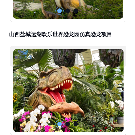
山西盐城运湖欢乐世界恐龙园仿真恐龙项目