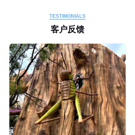
TESTIMONIALS
客
户
反
馈