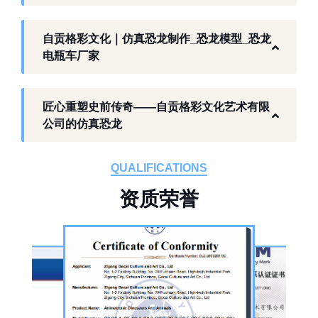
业环境，开展仿真恐龙相关产品研发与制作，
以工厂生产能力，为各地客户提供史前主题相
自贡格彩文化｜仿真恐龙制作_恐龙模型_恐龙
关产品与服务。
电瓶车厂家
工厂生产基础 构建恐龙产业全链服务
匠心重塑史前传奇——自贡格彩文化艺术有限
作为开展史前仿真模型生产的恐龙制作工厂，
公司的仿真恐龙
自贡格彩文化艺术有限公司位于自贡市沿滩区
板仓工业园，拥有标准化生产车间、配套生产
QUALIFICATIONS
设备及制作人员队伍，是国内从事恐龙主题产
资
质
荣
誉
品的恐龙制作公司。公司采用按需定制模式，
从前期方案设计、场景规划，到中期原料选
择、工序制作，再到后期运输配送、上门安装
调试，形成全流程服务，可用于主题乐园、文
旅景区、科普展馆、商业广场、大型展会、节
庆活动等场景。