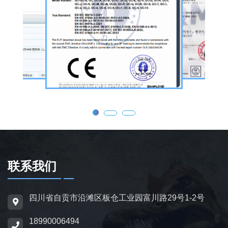
公司核心业务为仿真恐龙制作，产品线涵盖静
态展示、动态互动、游乐体验三类。其中，机
器恐龙结合机械传动、智能控制技术，可实现
眨眼、张嘴吼叫、摆尾、行走、呼吸起伏等动
态效果，皮肤采用环保硅胶材质，还原史前恐
龙的外形特征；恐龙模型包含1米摆件至20米
大型雕塑，覆盖霸王龙、三角龙、剑龙、长颈
龙、翼龙等常见品类，同时支持恐龙化石骨架
定制，兼具科普展示与装饰作用，可用于不同
场景摆放。
联系我们
为适配亲子游乐场景，公司推出恐龙电动车与
四川省自贡市沿滩区板仓工业园富川路29号1-2号
恐龙电瓶车产品，造型卡通、操作简便，配备
18990006494
防滑车轮、限速装置及安全扶手，适用于乐