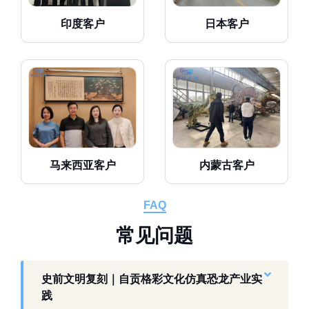
印度客户
日本客户
马来西亚客户
内蒙古客户
FAQ
常
见
问
题
史前文明复刻｜自贡格彩文化仿真恐龙产业实
践