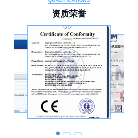
QUALIFICATIONS
设备及制作人员队伍，是国内从事恐龙主题产
资
质
荣
誉
品的恐龙制作公司。公司采用按需定制模式，
从前期方案设计、场景规划，到中期原料选
择、工序制作，再到后期运输配送、上门安装
调试，形成全流程服务，可用于主题乐园、文
旅景区、科普展馆、商业广场、大型展会、节
庆活动等场景。
公司核心业务为仿真恐龙制作，产品线涵盖静
态展示、动态互动、游乐体验三类。其中，机
器恐龙结合机械传动、智能控制技术，可实现
眨眼、张嘴吼叫、摆尾、行走、呼吸起伏等动
态效果，皮肤采用环保硅胶材质，还原史前恐
龙的外形特征；恐龙模型包含1米摆件至20米
大型雕塑，覆盖霸王龙、三角龙、剑龙、长颈