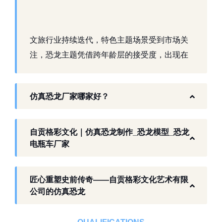
文旅行业持续迭代，特色主题场景受到市场关
注，恐龙主题凭借跨年龄层的接受度，出现在
景区、乐园、商业活动中。自贡，这座拥有丰
富恐龙化石资源的城市，形成了仿真模型产业
仿真恐龙厂家哪家好？
生态。自贡格彩文化艺术有限公司扎根本地产
业环境，开展仿真恐龙相关产品研发与制作，
以工厂生产能力，为各地客户提供史前主题相
自贡格彩文化｜仿真恐龙制作_恐龙模型_恐龙
关产品与服务。
电瓶车厂家
工厂生产基础 构建恐龙产业全链服务
匠心重塑史前传奇——自贡格彩文化艺术有限
作为开展史前仿真模型生产的恐龙制作工厂，
公司的仿真恐龙
自贡格彩文化艺术有限公司位于自贡市沿滩区
板仓工业园，拥有标准化生产车间、配套生产