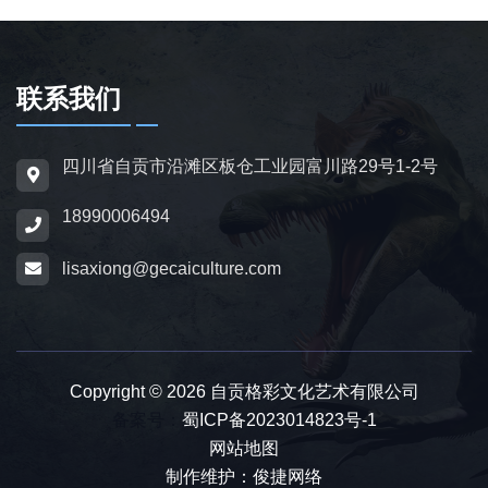
龙、翼龙等常见品类，同时支持恐龙化石骨架
定制，兼具科普展示与装饰作用，可用于不同
场景摆放。
联系我们
为适配亲子游乐场景，公司推出恐龙电动车与
四川省自贡市沿滩区板仓工业园富川路29号1-2号
恐龙电瓶车产品，造型卡通、操作简便，配备
18990006494
防滑车轮、限速装置及安全扶手，适用于乐
园、景区广场、商业综合体等场所，为儿童提
lisaxiong@gecaiculture.com
供互动体验，丰富场景亲子内容。
除恐龙相关产品外，公司同时开展仿真动物与
动物模型制作业务，涵盖史前巨兽、野生动
Copyright © 2026 自贡格彩文化艺术有限公司
物、奇幻神兽、仿真昆虫等品类，产品形态包
备案号：
蜀ICP备2023014823号-1
网站地图
含静态雕塑、动态机械款、互动游乐款，制作
制作维护：俊捷网络
标准与仿真恐龙保持一致，可与恐龙产品搭配