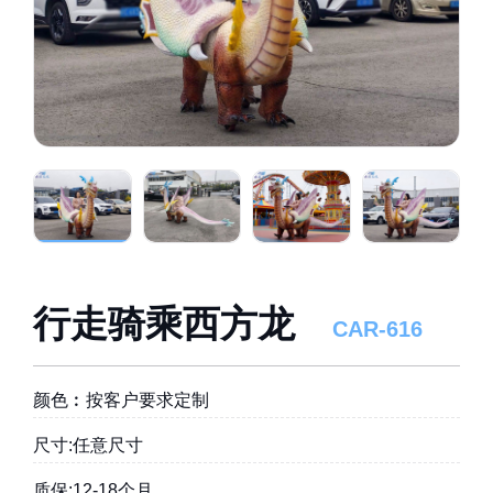
行走骑乘西方龙
CAR-616
颜色︰按客户要求定制
尺寸:任意尺寸
质保:12-18个月