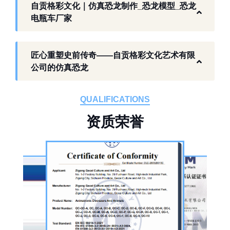
以工厂生产能力，为各地客户提供史前主题相
自贡格彩文化｜仿真恐龙制作_恐龙模型_恐龙
关产品与服务。
电瓶车厂家
工厂生产基础 构建恐龙产业全链服务
匠心重塑史前传奇——自贡格彩文化艺术有限
作为开展史前仿真模型生产的恐龙制作工厂，
公司的仿真恐龙
自贡格彩文化艺术有限公司位于自贡市沿滩区
板仓工业园，拥有标准化生产车间、配套生产
QUALIFICATIONS
设备及制作人员队伍，是国内从事恐龙主题产
资
质
荣
誉
品的恐龙制作公司。公司采用按需定制模式，
从前期方案设计、场景规划，到中期原料选
择、工序制作，再到后期运输配送、上门安装
调试，形成全流程服务，可用于主题乐园、文
旅景区、科普展馆、商业广场、大型展会、节
庆活动等场景。