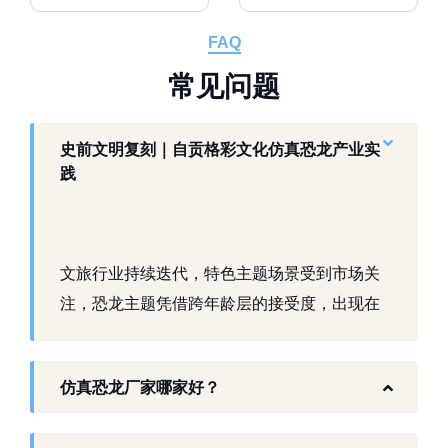
FAQ
常
见
问
题
史前文明复刻｜自贡格彩文化仿真恐龙产业实
践
文旅行业持续迭代，特色主题场景受到市场关
注，恐龙主题凭借跨年龄层的接受度，出现在
景区、乐园、商业活动中。自贡，这座拥有丰
富恐龙化石资源的城市，形成了仿真模型产业
仿真恐龙厂家哪家好？
生态。自贡格彩文化艺术有限公司扎根本地产
业环境，开展仿真恐龙相关产品研发与制作，