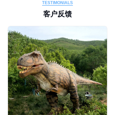
TESTIMONIALS
客
户
反
馈