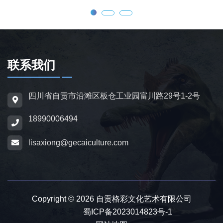
龙的外形特征；恐龙模型包含1米摆件至20米
大型雕塑，覆盖霸王龙、三角龙、剑龙、长颈
龙、翼龙等常见品类，同时支持恐龙化石骨架
定制，兼具科普展示与装饰作用，可用于不同
场景摆放。
联系我们
为适配亲子游乐场景，公司推出恐龙电动车与
四川省自贡市沿滩区板仓工业园富川路29号1-2号
恐龙电瓶车产品，造型卡通、操作简便，配备
18990006494
防滑车轮、限速装置及安全扶手，适用于乐
园、景区广场、商业综合体等场所，为儿童提
lisaxiong@gecaiculture.com
供互动体验，丰富场景亲子内容。
除恐龙相关产品外，公司同时开展仿真动物与
动物模型制作业务，涵盖史前巨兽、野生动
Copyright © 2026 自贡格彩文化艺术有限公司
物、奇幻神兽、仿真昆虫等品类，产品形态包
备案号：
蜀ICP备2023014823号-1