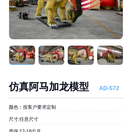
仿真阿马加龙模型
AD-572
颜色︰按客户要求定制
尺寸:任意尺寸
质保:12-18个月