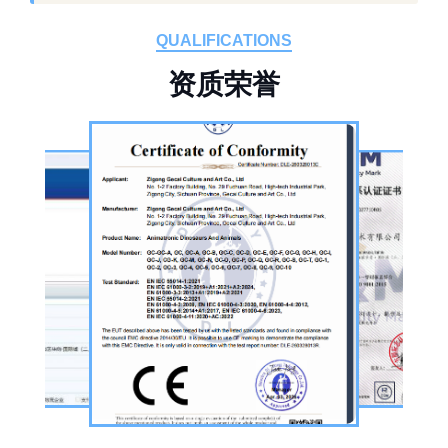
自贡格彩文化艺术有限公司位于自贡市沿滩区
板仓工业园，拥有标准化生产车间、配套生产
QUALIFICATIONS
设备及制作人员队伍，是国内从事恐龙主题产
资
质
荣
誉
品的恐龙制作公司。公司采用按需定制模式，
从前期方案设计、场景规划，到中期原料选
择、工序制作，再到后期运输配送、上门安装
调试，形成全流程服务，可用于主题乐园、文
旅景区、科普展馆、商业广场、大型展会、节
庆活动等场景。
公司核心业务为仿真恐龙制作，产品线涵盖静
态展示、动态互动、游乐体验三类。其中，机
器恐龙结合机械传动、智能控制技术，可实现
眨眼、张嘴吼叫、摆尾、行走、呼吸起伏等动
态效果，皮肤采用环保硅胶材质，还原史前恐