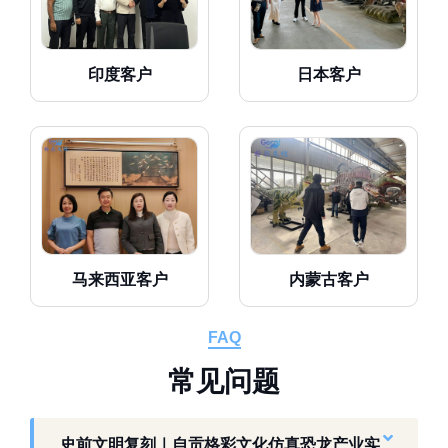
印度客户
日本客户
马来西亚客户
内蒙古客户
FAQ
常
见
问
题
史前文明复刻｜自贡格彩文化仿真恐龙产业实