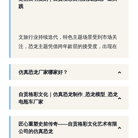
践
文旅行业持续迭代，特色主题场景受到市场关
注，恐龙主题凭借跨年龄层的接受度，出现在
景区、乐园、商业活动中。自贡，这座拥有丰
富恐龙化石资源的城市，形成了仿真模型产业
仿真恐龙厂家哪家好？
生态。自贡格彩文化艺术有限公司扎根本地产
业环境，开展仿真恐龙相关产品研发与制作，
以工厂生产能力，为各地客户提供史前主题相
自贡格彩文化｜仿真恐龙制作_恐龙模型_恐龙
关产品与服务。
电瓶车厂家
工厂生产基础 构建恐龙产业全链服务
匠心重塑史前传奇——自贡格彩文化艺术有限
作为开展史前仿真模型生产的恐龙制作工厂，
公司的仿真恐龙