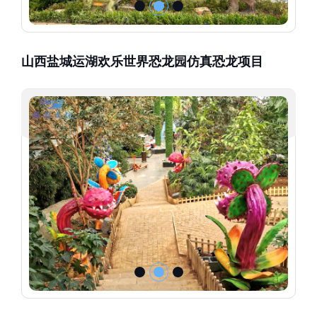
山西盐城运湖欢乐世界恐龙园仿真恐龙项目