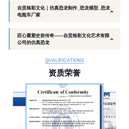
以工厂生产能力，为各地客户提供史前主题相
自贡格彩文化｜仿真恐龙制作_恐龙模型_恐龙
关产品与服务。
电瓶车厂家
工厂生产基础 构建恐龙产业全链服务
匠心重塑史前传奇——自贡格彩文化艺术有限
作为开展史前仿真模型生产的恐龙制作工厂，
公司的仿真恐龙
自贡格彩文化艺术有限公司位于自贡市沿滩区
板仓工业园，拥有标准化生产车间、配套生产
QUALIFICATIONS
设备及制作人员队伍，是国内从事恐龙主题产
资
质
荣
誉
品的恐龙制作公司。公司采用按需定制模式，
从前期方案设计、场景规划，到中期原料选
择、工序制作，再到后期运输配送、上门安装
调试，形成全流程服务，可用于主题乐园、文
旅景区、科普展馆、商业广场、大型展会、节
庆活动等场景。