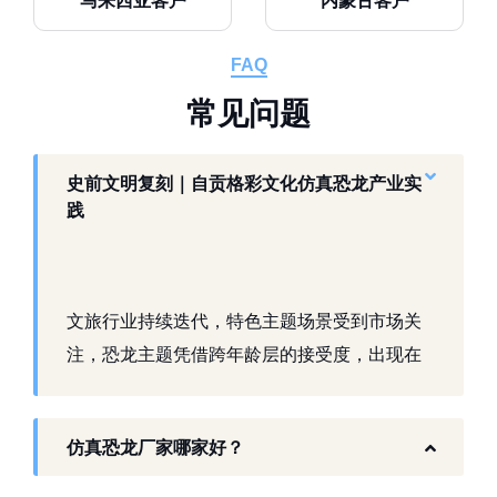
马来西亚客户
内蒙古客户
FAQ
常
见
问
题
史前文明复刻｜自贡格彩文化仿真恐龙产业实
践
文旅行业持续迭代，特色主题场景受到市场关
注，恐龙主题凭借跨年龄层的接受度，出现在
景区、乐园、商业活动中。自贡，这座拥有丰
富恐龙化石资源的城市，形成了仿真模型产业
仿真恐龙厂家哪家好？
生态。自贡格彩文化艺术有限公司扎根本地产
业环境，开展仿真恐龙相关产品研发与制作，