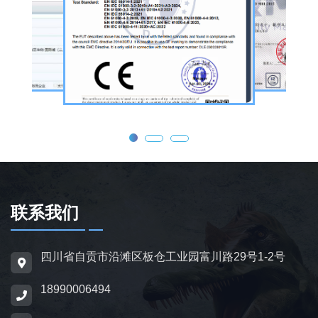
公司核心业务为仿真恐龙制作，产品线涵盖静
态展示、动态互动、游乐体验三类。其中，机
器恐龙结合机械传动、智能控制技术，可实现
眨眼、张嘴吼叫、摆尾、行走、呼吸起伏等动
态效果，皮肤采用环保硅胶材质，还原史前恐
龙的外形特征；恐龙模型包含1米摆件至20米
大型雕塑，覆盖霸王龙、三角龙、剑龙、长颈
龙、翼龙等常见品类，同时支持恐龙化石骨架
定制，兼具科普展示与装饰作用，可用于不同
场景摆放。
联系我们
为适配亲子游乐场景，公司推出恐龙电动车与
四川省自贡市沿滩区板仓工业园富川路29号1-2号
恐龙电瓶车产品，造型卡通、操作简便，配备
18990006494
防滑车轮、限速装置及安全扶手，适用于乐
园、景区广场、商业综合体等场所，为儿童提