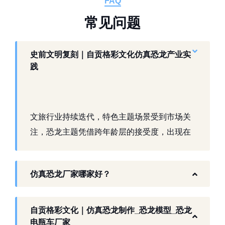
FAQ
常
见
问
题
史前文明复刻｜自贡格彩文化仿真恐龙产业实
践
文旅行业持续迭代，特色主题场景受到市场关
注，恐龙主题凭借跨年龄层的接受度，出现在
景区、乐园、商业活动中。自贡，这座拥有丰
富恐龙化石资源的城市，形成了仿真模型产业
仿真恐龙厂家哪家好？
生态。自贡格彩文化艺术有限公司扎根本地产
业环境，开展仿真恐龙相关产品研发与制作，
以工厂生产能力，为各地客户提供史前主题相
自贡格彩文化｜仿真恐龙制作_恐龙模型_恐龙
关产品与服务。
电瓶车厂家