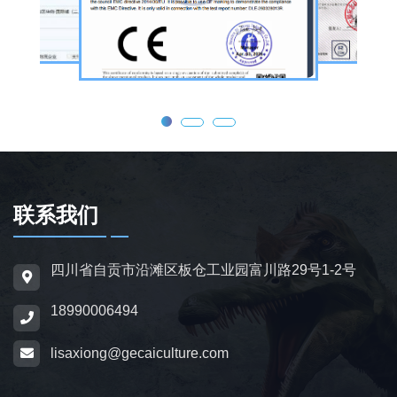
器恐龙结合机械传动、智能控制技术，可实现
眨眼、张嘴吼叫、摆尾、行走、呼吸起伏等动
态效果，皮肤采用环保硅胶材质，还原史前恐
龙的外形特征；恐龙模型包含1米摆件至20米
大型雕塑，覆盖霸王龙、三角龙、剑龙、长颈
龙、翼龙等常见品类，同时支持恐龙化石骨架
定制，兼具科普展示与装饰作用，可用于不同
场景摆放。
联系我们
为适配亲子游乐场景，公司推出恐龙电动车与
四川省自贡市沿滩区板仓工业园富川路29号1-2号
恐龙电瓶车产品，造型卡通、操作简便，配备
18990006494
防滑车轮、限速装置及安全扶手，适用于乐
园、景区广场、商业综合体等场所，为儿童提
lisaxiong@gecaiculture.com
供互动体验，丰富场景亲子内容。