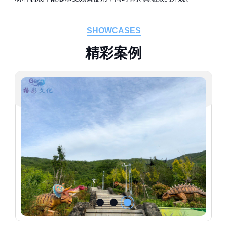
SHOWCASES
精
彩
案
例