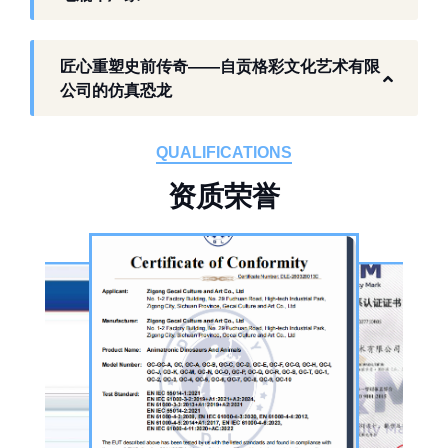
工厂生产基础 构建恐龙产业全链服务
匠心重塑史前传奇——自贡格彩文化艺术有限
作为开展史前仿真模型生产的恐龙制作工厂，
公司的仿真恐龙
自贡格彩文化艺术有限公司位于自贡市沿滩区
板仓工业园，拥有标准化生产车间、配套生产
QUALIFICATIONS
设备及制作人员队伍，是国内从事恐龙主题产
资
质
荣
誉
品的恐龙制作公司。公司采用按需定制模式，
从前期方案设计、场景规划，到中期原料选
择、工序制作，再到后期运输配送、上门安装
调试，形成全流程服务，可用于主题乐园、文
旅景区、科普展馆、商业广场、大型展会、节
庆活动等场景。
公司核心业务为仿真恐龙制作，产品线涵盖静
态展示、动态互动、游乐体验三类。其中，机