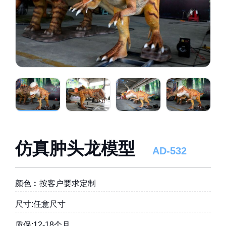
仿真肿头龙模型
AD-532
颜色︰按客户要求定制
尺寸:任意尺寸
质保:12-18个月