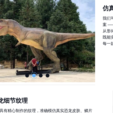
仿
我们
案 
从形
既能
每一
龙细节纹理
具有精心制作的纹理，准确模仿真实恐龙皮肤、鳞片