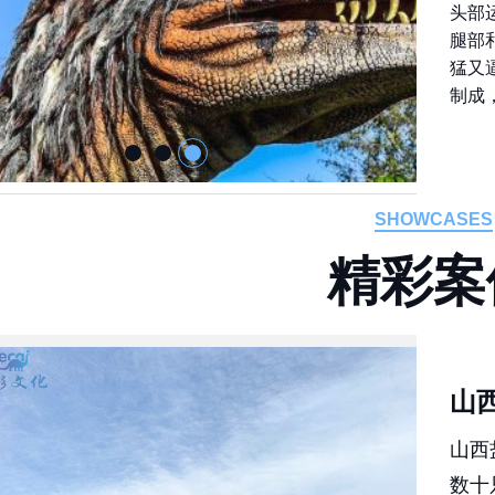
头部
腿部
猛又
制成
SHOWCASES
精
彩
案
山
山西
数十