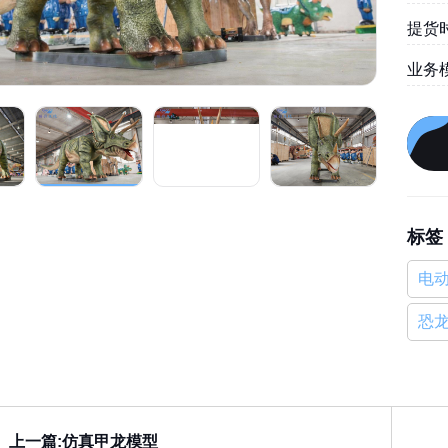
提货时
业务
标签
电
恐
上一篇:仿真甲龙模型