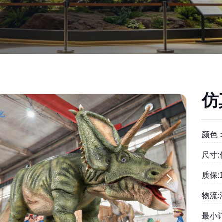
仿
颜色
尺寸
质保:
物流
最小