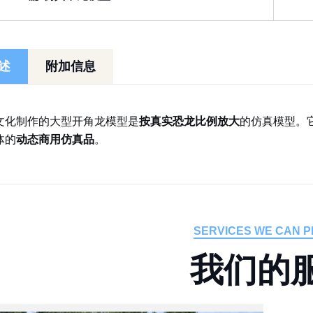
述
附加信息
文化制作的大型开角龙模型是
按真实恐龙比例放大
的仿真模型。
体的
动态商用仿真品
。
SERVICES WE CAN P
我
们
的