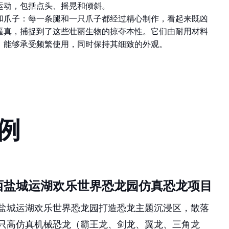
运动，包括点头、摇晃和倾斜。
和爪子：每一条腿和一只爪子都经过精心制作，看起来既凶
逼真，捕捉到了这些壮丽生物的掠夺本性。它们由耐用材料
，能够承受频繁使用，同时保持其细致的外观。
例
西盐城运湖欢乐世界恐龙园仿真恐龙项目
盐城运湖欢乐世界恐龙园打造恐龙主题沉浸区，散落
只高仿真机械恐龙（霸王龙、剑龙、翼龙、三角龙