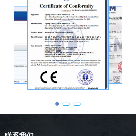
择、工序制作，再到后期运输配送、上门安装
调试，形成全流程服务，可用于主题乐园、文
旅景区、科普展馆、商业广场、大型展会、节
庆活动等场景。
公司核心业务为仿真恐龙制作，产品线涵盖静
态展示、动态互动、游乐体验三类。其中，机
器恐龙结合机械传动、智能控制技术，可实现
眨眼、张嘴吼叫、摆尾、行走、呼吸起伏等动
态效果，皮肤采用环保硅胶材质，还原史前恐
龙的外形特征；恐龙模型包含1米摆件至20米
大型雕塑，覆盖霸王龙、三角龙、剑龙、长颈
龙、翼龙等常见品类，同时支持恐龙化石骨架
定制，兼具科普展示与装饰作用，可用于不同
场景摆放。
联系我们