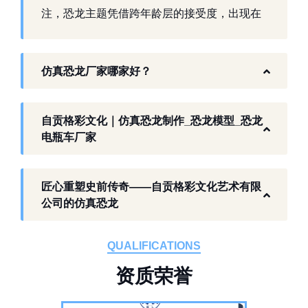
注，恐龙主题凭借跨年龄层的接受度，出现在
景区、乐园、商业活动中。自贡，这座拥有丰
富恐龙化石资源的城市，形成了仿真模型产业
仿真恐龙厂家哪家好？
生态。自贡格彩文化艺术有限公司扎根本地产
业环境，开展仿真恐龙相关产品研发与制作，
以工厂生产能力，为各地客户提供史前主题相
自贡格彩文化｜仿真恐龙制作_恐龙模型_恐龙
关产品与服务。
电瓶车厂家
工厂生产基础 构建恐龙产业全链服务
匠心重塑史前传奇——自贡格彩文化艺术有限
作为开展史前仿真模型生产的恐龙制作工厂，
公司的仿真恐龙
自贡格彩文化艺术有限公司位于自贡市沿滩区
板仓工业园，拥有标准化生产车间、配套生产
QUALIFICATIONS
设备及制作人员队伍，是国内从事恐龙主题产
资
质
荣
誉
品的恐龙制作公司。公司采用按需定制模式，
从前期方案设计、场景规划，到中期原料选