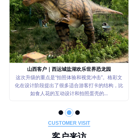
山西客户｜西运城盐湖欢乐世界恐龙园
这次升级的重点是“拍照体验和视觉冲击”。格彩文
化在设计阶段提出了很多适合游客打卡的结构，比
如食人花的互动设计和拍照蛋壳的...
CUSTOMER VISIT
客
户
来
访