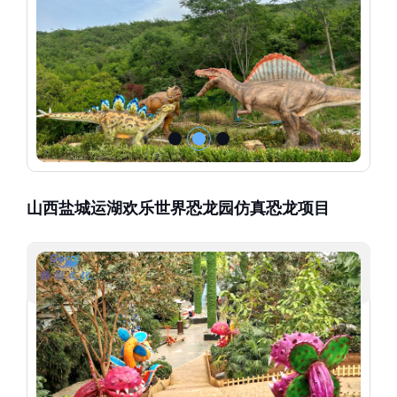
山西盐城运湖欢乐世界恐龙园仿真恐龙项目