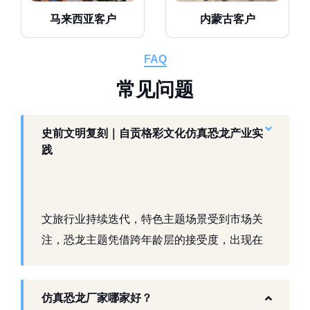
马来西亚客户
内蒙古客户
FAQ
常
见
问
题
史前文明复刻｜自贡格彩文化仿真恐龙产业实
践
文旅行业持续迭代，特色主题场景受到市场关
注，恐龙主题凭借跨年龄层的接受度，出现在
景区、乐园、商业活动中。自贡，这座拥有丰
富恐龙化石资源的城市，形成了仿真模型产业
仿真恐龙厂家哪家好？
生态。自贡格彩文化艺术有限公司扎根本地产