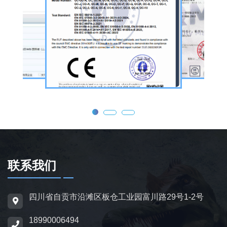
公司核心业务为仿真恐龙制作，产品线涵盖静
态展示、动态互动、游乐体验三类。其中，机
器恐龙结合机械传动、智能控制技术，可实现
眨眼、张嘴吼叫、摆尾、行走、呼吸起伏等动
态效果，皮肤采用环保硅胶材质，还原史前恐
龙的外形特征；恐龙模型包含1米摆件至20米
大型雕塑，覆盖霸王龙、三角龙、剑龙、长颈
龙、翼龙等常见品类，同时支持恐龙化石骨架
定制，兼具科普展示与装饰作用，可用于不同
场景摆放。
联系我们
为适配亲子游乐场景，公司推出恐龙电动车与
四川省自贡市沿滩区板仓工业园富川路29号1-2号
恐龙电瓶车产品，造型卡通、操作简便，配备
18990006494
防滑车轮、限速装置及安全扶手，适用于乐