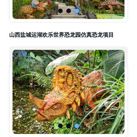
山西盐城运湖欢乐世界恐龙园仿真恐龙项目