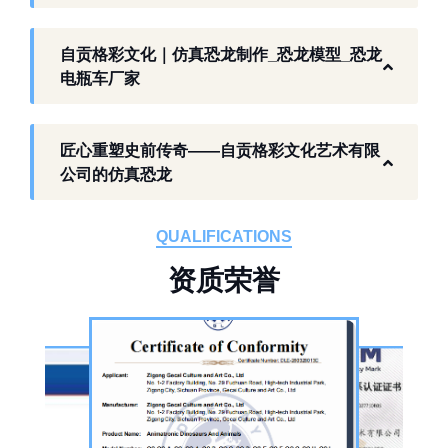
业环境，开展仿真恐龙相关产品研发与制作，
以工厂生产能力，为各地客户提供史前主题相
自贡格彩文化｜仿真恐龙制作_恐龙模型_恐龙
关产品与服务。
电瓶车厂家
工厂生产基础 构建恐龙产业全链服务
匠心重塑史前传奇——自贡格彩文化艺术有限
作为开展史前仿真模型生产的恐龙制作工厂，
公司的仿真恐龙
自贡格彩文化艺术有限公司位于自贡市沿滩区
板仓工业园，拥有标准化生产车间、配套生产
QUALIFICATIONS
设备及制作人员队伍，是国内从事恐龙主题产
资
质
荣
誉
品的恐龙制作公司。公司采用按需定制模式，
从前期方案设计、场景规划，到中期原料选
择、工序制作，再到后期运输配送、上门安装
调试，形成全流程服务，可用于主题乐园、文
旅景区、科普展馆、商业广场、大型展会、节
庆活动等场景。