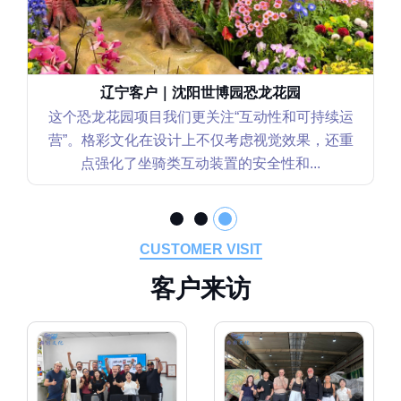
辽宁客户｜沈阳世博园恐龙花园
这个恐龙花园项目我们更关注“互动性和可持续运
营”。格彩文化在设计上不仅考虑视觉效果，还重
点强化了坐骑类互动装置的安全性和...
CUSTOMER VISIT
客
户
来
访