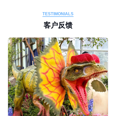
TESTIMONIALS
客
户
反
馈