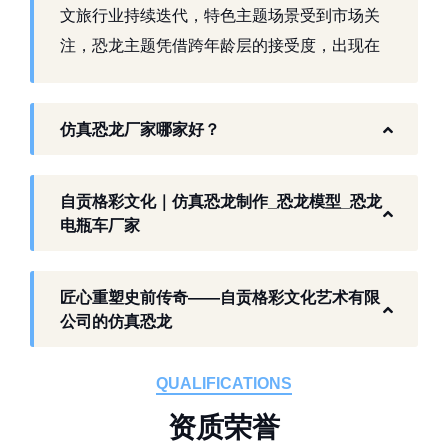
文旅行业持续迭代，特色主题场景受到市场关
注，恐龙主题凭借跨年龄层的接受度，出现在
景区、乐园、商业活动中。自贡，这座拥有丰
富恐龙化石资源的城市，形成了仿真模型产业
仿真恐龙厂家哪家好？
生态。自贡格彩文化艺术有限公司扎根本地产
业环境，开展仿真恐龙相关产品研发与制作，
以工厂生产能力，为各地客户提供史前主题相
自贡格彩文化｜仿真恐龙制作_恐龙模型_恐龙
关产品与服务。
电瓶车厂家
工厂生产基础 构建恐龙产业全链服务
匠心重塑史前传奇——自贡格彩文化艺术有限
作为开展史前仿真模型生产的恐龙制作工厂，
公司的仿真恐龙
自贡格彩文化艺术有限公司位于自贡市沿滩区
板仓工业园，拥有标准化生产车间、配套生产
QUALIFICATIONS
设备及制作人员队伍，是国内从事恐龙主题产
资
质
荣
誉
品的恐龙制作公司。公司采用按需定制模式，