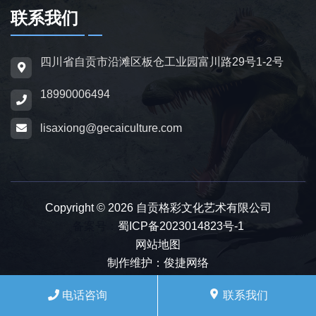
场景摆放。
联系我们
为适配亲子游乐场景，公司推出恐龙电动车与
四川省自贡市沿滩区板仓工业园富川路29号1-2号
恐龙电瓶车产品，造型卡通、操作简便，配备
18990006494
防滑车轮、限速装置及安全扶手，适用于乐
园、景区广场、商业综合体等场所，为儿童提
lisaxiong@gecaiculture.com
供互动体验，丰富场景亲子内容。
除恐龙相关产品外，公司同时开展仿真动物与
动物模型制作业务，涵盖史前巨兽、野生动
Copyright © 2026 自贡格彩文化艺术有限公司
物、奇幻神兽、仿真昆虫等品类，产品形态包
备案号：
蜀ICP备2023014823号-1
网站地图
含静态雕塑、动态机械款、互动游乐款，制作
制作维护：俊捷网络
标准与仿真恐龙保持一致，可与恐龙产品搭配
布置，打造多元主题场景，满足客户一站式采
电话咨询
联系我们
购需求。