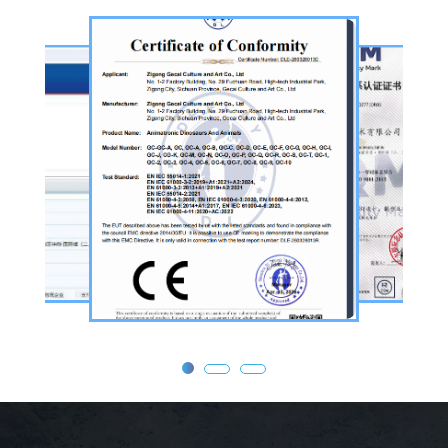
从前期方案设计、场景规划，到中期原料选
择、工序制作，再到后期运输配送、上门安装
调试，形成全流程服务，可用于主题乐园、文
旅景区、科普展馆、商业广场、大型展会、节
庆活动等场景。
公司核心业务为仿真恐龙制作，产品线涵盖静
态展示、动态互动、游乐体验三类。其中，机
器恐龙结合机械传动、智能控制技术，可实现
眨眼、张嘴吼叫、摆尾、行走、呼吸起伏等动
态效果，皮肤采用环保硅胶材质，还原史前恐
龙的外形特征；恐龙模型包含1米摆件至20米
大型雕塑，覆盖霸王龙、三角龙、剑龙、长颈
龙、翼龙等常见品类，同时支持恐龙化石骨架
定制，兼具科普展示与装饰作用，可用于不同