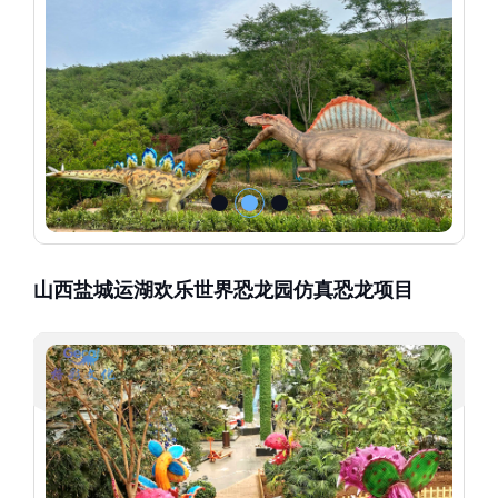
山西盐城运湖欢乐世界恐龙园仿真恐龙项目