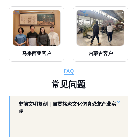
马来西亚客户
内蒙古客户
FAQ
常
见
问
题
史前文明复刻｜自贡格彩文化仿真恐龙产业实
践