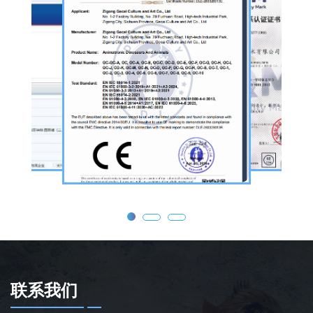
调试，形成全流程服务，可用于主题乐园、文
旅景区、科普展馆、商业广场、大型展会、节
庆活动等场景。
公司核心业务为仿真恐龙制作，产品线涵盖静
态展示、动态互动、游乐体验三类。其中，机
器恐龙结合机械传动、智能控制技术，可实现
眨眼、张嘴吼叫、摆尾、行走、呼吸起伏等动
态效果，皮肤采用环保硅胶材质，还原史前恐
龙的外形特征；恐龙模型包含1米摆件至20米
大型雕塑，覆盖霸王龙、三角龙、剑龙、长颈
龙、翼龙等常见品类，同时支持恐龙化石骨架
定制，兼具科普展示与装饰作用，可用于不同
场景摆放。
联系我们