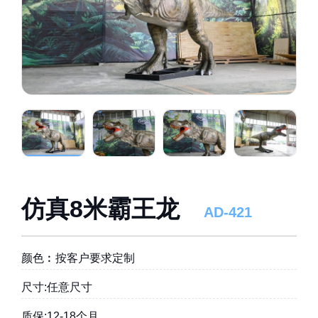
仿真8米霸王龙
AD-421
颜色︰按客户要求定制
尺寸:任意尺寸
质保:12-18个月