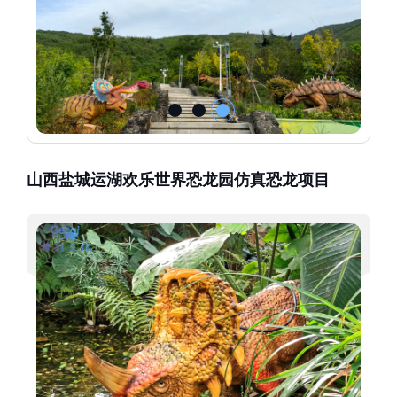
山西盐城运湖欢乐世界恐龙园仿真恐龙项目