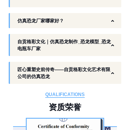
景区、乐园、商业活动中。自贡，这座拥有丰
富恐龙化石资源的城市，形成了仿真模型产业
仿真恐龙厂家哪家好？
生态。自贡格彩文化艺术有限公司扎根本地产
业环境，开展仿真恐龙相关产品研发与制作，
以工厂生产能力，为各地客户提供史前主题相
自贡格彩文化｜仿真恐龙制作_恐龙模型_恐龙
关产品与服务。
电瓶车厂家
工厂生产基础 构建恐龙产业全链服务
匠心重塑史前传奇——自贡格彩文化艺术有限
作为开展史前仿真模型生产的恐龙制作工厂，
公司的仿真恐龙
自贡格彩文化艺术有限公司位于自贡市沿滩区
板仓工业园，拥有标准化生产车间、配套生产
QUALIFICATIONS
设备及制作人员队伍，是国内从事恐龙主题产
资
质
荣
誉
品的恐龙制作公司。公司采用按需定制模式，
从前期方案设计、场景规划，到中期原料选
择、工序制作，再到后期运输配送、上门安装