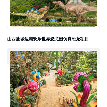
山西盐城运湖欢乐世界恐龙园仿真恐龙项目