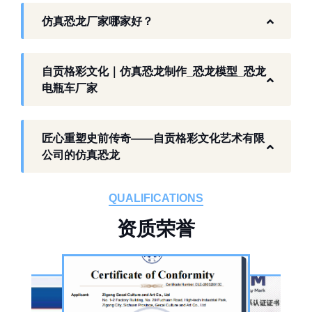
富恐龙化石资源的城市，形成了仿真模型产业
仿真恐龙厂家哪家好？
生态。自贡格彩文化艺术有限公司扎根本地产
业环境，开展仿真恐龙相关产品研发与制作，
以工厂生产能力，为各地客户提供史前主题相
自贡格彩文化｜仿真恐龙制作_恐龙模型_恐龙
关产品与服务。
电瓶车厂家
工厂生产基础 构建恐龙产业全链服务
匠心重塑史前传奇——自贡格彩文化艺术有限
作为开展史前仿真模型生产的恐龙制作工厂，
公司的仿真恐龙
自贡格彩文化艺术有限公司位于自贡市沿滩区
板仓工业园，拥有标准化生产车间、配套生产
QUALIFICATIONS
设备及制作人员队伍，是国内从事恐龙主题产
资
质
荣
誉
品的恐龙制作公司。公司采用按需定制模式，
从前期方案设计、场景规划，到中期原料选
择、工序制作，再到后期运输配送、上门安装
调试，形成全流程服务，可用于主题乐园、文