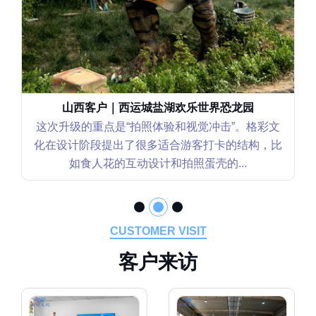
山西客户｜西运城盐湖欢乐世界恐龙园
这次升级的重点是“拍照体验和视觉冲击”。格彩文
化在设计阶段提出了很多适合游客打卡的结构，比
如食人花的互动设计和拍照蛋壳的...
CUSTOMER VISIT
客
户
来
访