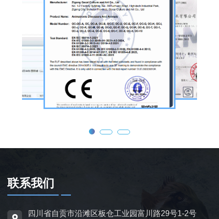
旅景区、科普展馆、商业广场、大型展会、节
庆活动等场景。
公司核心业务为仿真恐龙制作，产品线涵盖静
态展示、动态互动、游乐体验三类。其中，机
器恐龙结合机械传动、智能控制技术，可实现
眨眼、张嘴吼叫、摆尾、行走、呼吸起伏等动
态效果，皮肤采用环保硅胶材质，还原史前恐
龙的外形特征；恐龙模型包含1米摆件至20米
大型雕塑，覆盖霸王龙、三角龙、剑龙、长颈
龙、翼龙等常见品类，同时支持恐龙化石骨架
定制，兼具科普展示与装饰作用，可用于不同
场景摆放。
联系我们
为适配亲子游乐场景，公司推出恐龙电动车与
四川省自贡市沿滩区板仓工业园富川路29号1-2号