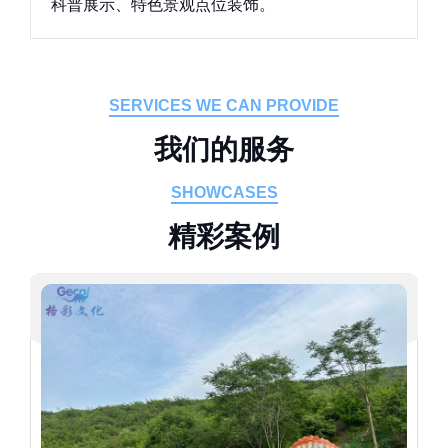
科普展示、特色景观点位装饰。
SERVICES WE CAN PROVIDE
我
们
的
服
务
SHOWCASES
精
彩
案
例