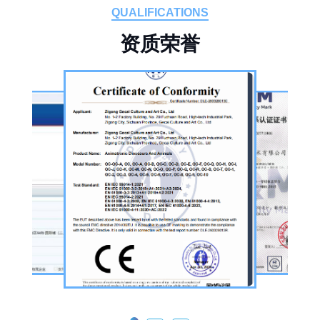
板仓工业园，拥有标准化生产车间、配套生产
QUALIFICATIONS
设备及制作人员队伍，是国内从事恐龙主题产
资
质
荣
誉
品的恐龙制作公司。公司采用按需定制模式，
从前期方案设计、场景规划，到中期原料选
择、工序制作，再到后期运输配送、上门安装
调试，形成全流程服务，可用于主题乐园、文
旅景区、科普展馆、商业广场、大型展会、节
庆活动等场景。
公司核心业务为仿真恐龙制作，产品线涵盖静
态展示、动态互动、游乐体验三类。其中，机
器恐龙结合机械传动、智能控制技术，可实现
眨眼、张嘴吼叫、摆尾、行走、呼吸起伏等动
态效果，皮肤采用环保硅胶材质，还原史前恐
龙的外形特征；恐龙模型包含1米摆件至20米