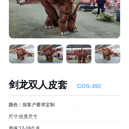
剑龙双人皮套
COS-392
颜色︰按客户要求定制
尺寸:任意尺寸
质保:12-18个月