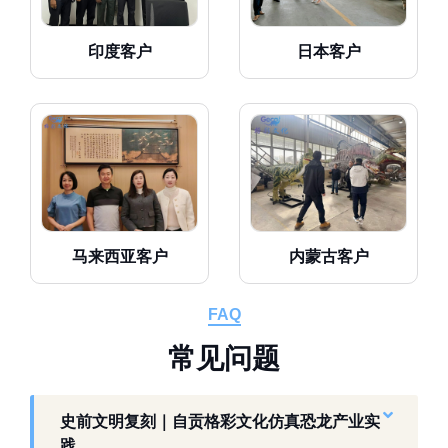
印度客户
日本客户
马来西亚客户
内蒙古客户
FAQ
常
见
问
题
史前文明复刻｜自贡格彩文化仿真恐龙产业实
践