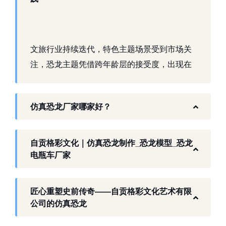
文旅行业持续迭代，特色主题场景受到市场关
注，恐龙主题凭借跨年龄层的接受度，出现在
景区、乐园、商业活动中。自贡，这座拥有丰
富恐龙化石资源的城市，形成了仿真模型产业
仿真恐龙厂家哪家好？
生态。自贡格彩文化艺术有限公司扎根本地产
业环境，开展仿真恐龙相关产品研发与制作，
以工厂生产能力，为各地客户提供史前主题相
自贡格彩文化｜仿真恐龙制作_恐龙模型_恐龙
关产品与服务。
电瓶车厂家
工厂生产基础 构建恐龙产业全链服务
匠心重塑史前传奇——自贡格彩文化艺术有限
作为开展史前仿真模型生产的恐龙制作工厂，
公司的仿真恐龙
自贡格彩文化艺术有限公司位于自贡市沿滩区