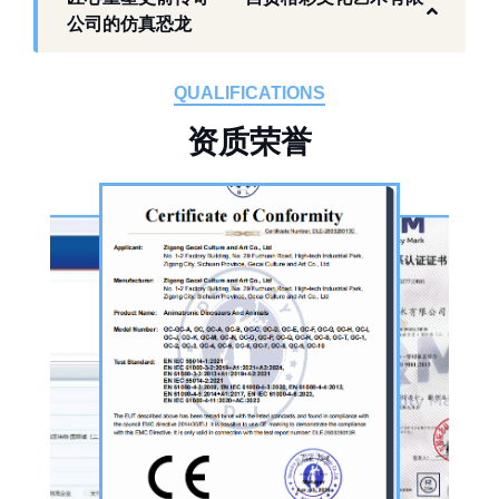
作为开展史前仿真模型生产的恐龙制作工厂，
公司的仿真恐龙
自贡格彩文化艺术有限公司位于自贡市沿滩区
板仓工业园，拥有标准化生产车间、配套生产
QUALIFICATIONS
设备及制作人员队伍，是国内从事恐龙主题产
资
质
荣
誉
品的恐龙制作公司。公司采用按需定制模式，
从前期方案设计、场景规划，到中期原料选
择、工序制作，再到后期运输配送、上门安装
调试，形成全流程服务，可用于主题乐园、文
旅景区、科普展馆、商业广场、大型展会、节
庆活动等场景。
公司核心业务为仿真恐龙制作，产品线涵盖静
态展示、动态互动、游乐体验三类。其中，机
器恐龙结合机械传动、智能控制技术，可实现
眨眼、张嘴吼叫、摆尾、行走、呼吸起伏等动