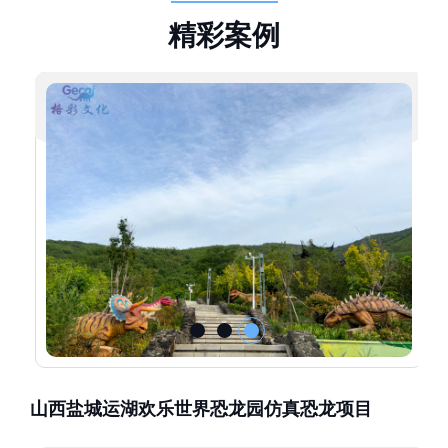
精
彩
案
例
山西盐城运湖欢乐世界恐龙园仿真恐龙项目