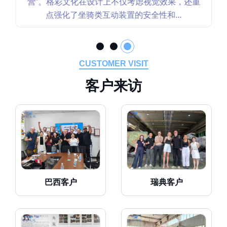
营”。格彩文化在设计上不仅考虑视觉效果，还重
点强化了坐骑类互动装置的安全性和...
CUSTOMER VISIT
客
户
来
访
巴西客户
瑞典客户