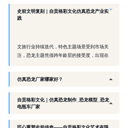
史前文明复刻｜自贡格彩文化仿真恐龙产业实
践
文旅行业持续迭代，特色主题场景受到市场关
注，恐龙主题凭借跨年龄层的接受度，出现在
景区、乐园、商业活动中。自贡，这座拥有丰
富恐龙化石资源的城市，形成了仿真模型产业
仿真恐龙厂家哪家好？
生态。自贡格彩文化艺术有限公司扎根本地产
业环境，开展仿真恐龙相关产品研发与制作，
以工厂生产能力，为各地客户提供史前主题相
自贡格彩文化｜仿真恐龙制作_恐龙模型_恐龙
关产品与服务。
电瓶车厂家
工厂生产基础 构建恐龙产业全链服务
匠心重塑史前传奇——自贡格彩文化艺术有限