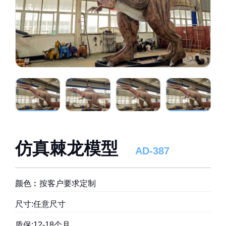
仿真棘龙模型
AD-387
颜色︰按客户要求定制
尺寸:任意尺寸
质保:12-18个月