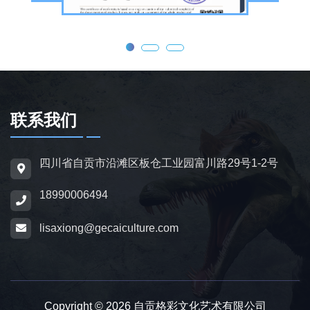
态效果，皮肤采用环保硅胶材质，还原史前恐
龙的外形特征；恐龙模型包含1米摆件至20米
大型雕塑，覆盖霸王龙、三角龙、剑龙、长颈
龙、翼龙等常见品类，同时支持恐龙化石骨架
定制，兼具科普展示与装饰作用，可用于不同
场景摆放。
联系我们
为适配亲子游乐场景，公司推出恐龙电动车与
四川省自贡市沿滩区板仓工业园富川路29号1-2号
恐龙电瓶车产品，造型卡通、操作简便，配备
18990006494
防滑车轮、限速装置及安全扶手，适用于乐
园、景区广场、商业综合体等场所，为儿童提
lisaxiong@gecaiculture.com
供互动体验，丰富场景亲子内容。
除恐龙相关产品外，公司同时开展仿真动物与
动物模型制作业务，涵盖史前巨兽、野生动
Copyright © 2026 自贡格彩文化艺术有限公司