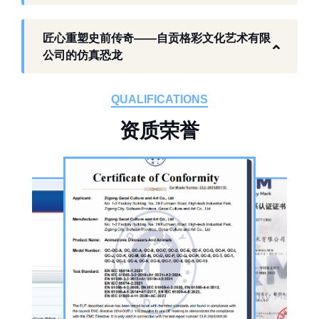
工厂生产基础 构建恐龙产业全链服务
匠心重塑史前传奇——自贡格彩文化艺术有限
作为开展史前仿真模型生产的恐龙制作工厂，
公司的仿真恐龙
自贡格彩文化艺术有限公司位于自贡市沿滩区
板仓工业园，拥有标准化生产车间、配套生产
QUALIFICATIONS
设备及制作人员队伍，是国内从事恐龙主题产
资
质
荣
誉
品的恐龙制作公司。公司采用按需定制模式，
从前期方案设计、场景规划，到中期原料选
择、工序制作，再到后期运输配送、上门安装
调试，形成全流程服务，可用于主题乐园、文
旅景区、科普展馆、商业广场、大型展会、节
庆活动等场景。
公司核心业务为仿真恐龙制作，产品线涵盖静
态展示、动态互动、游乐体验三类。其中，机