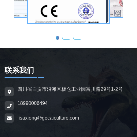
器恐龙结合机械传动、智能控制技术，可实现
眨眼、张嘴吼叫、摆尾、行走、呼吸起伏等动
态效果，皮肤采用环保硅胶材质，还原史前恐
龙的外形特征；恐龙模型包含1米摆件至20米
大型雕塑，覆盖霸王龙、三角龙、剑龙、长颈
龙、翼龙等常见品类，同时支持恐龙化石骨架
定制，兼具科普展示与装饰作用，可用于不同
场景摆放。
联系我们
为适配亲子游乐场景，公司推出恐龙电动车与
四川省自贡市沿滩区板仓工业园富川路29号1-2号
恐龙电瓶车产品，造型卡通、操作简便，配备
18990006494
防滑车轮、限速装置及安全扶手，适用于乐
园、景区广场、商业综合体等场所，为儿童提
lisaxiong@gecaiculture.com
供互动体验，丰富场景亲子内容。