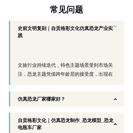
常
见
问
题
史前文明复刻｜自贡格彩文化仿真恐龙产业实
践
文旅行业持续迭代，特色主题场景受到市场关
注，恐龙主题凭借跨年龄层的接受度，出现在
景区、乐园、商业活动中。自贡，这座拥有丰
富恐龙化石资源的城市，形成了仿真模型产业
仿真恐龙厂家哪家好？
生态。自贡格彩文化艺术有限公司扎根本地产
业环境，开展仿真恐龙相关产品研发与制作，
以工厂生产能力，为各地客户提供史前主题相
自贡格彩文化｜仿真恐龙制作_恐龙模型_恐龙
关产品与服务。
电瓶车厂家