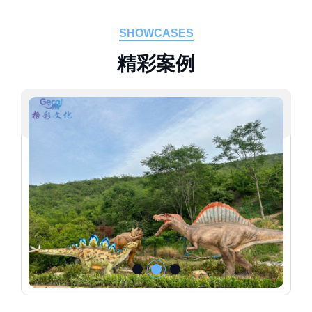
SHOWCASES
精
彩
案
例