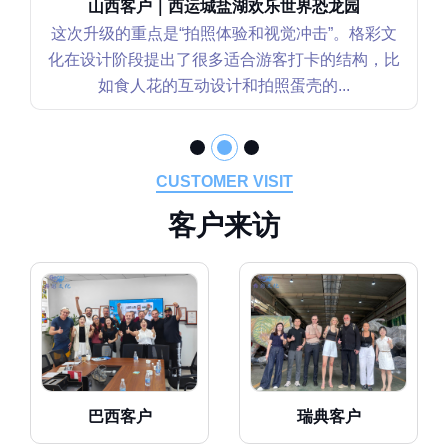
辽宁客户｜沈阳世博园恐龙花园
这个恐龙花园项目我们更关注“互动性和可持续运
营”。格彩文化在设计上不仅考虑视觉效果，还重
点强化了坐骑类互动装置的安全性和...
CUSTOMER VISIT
客
户
来
访
巴西客户
瑞典客户