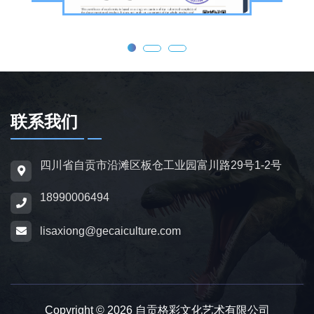
态效果，皮肤采用环保硅胶材质，还原史前恐
龙的外形特征；恐龙模型包含1米摆件至20米
大型雕塑，覆盖霸王龙、三角龙、剑龙、长颈
龙、翼龙等常见品类，同时支持恐龙化石骨架
定制，兼具科普展示与装饰作用，可用于不同
场景摆放。
联系我们
为适配亲子游乐场景，公司推出恐龙电动车与
四川省自贡市沿滩区板仓工业园富川路29号1-2号
恐龙电瓶车产品，造型卡通、操作简便，配备
18990006494
防滑车轮、限速装置及安全扶手，适用于乐
园、景区广场、商业综合体等场所，为儿童提
lisaxiong@gecaiculture.com
供互动体验，丰富场景亲子内容。
除恐龙相关产品外，公司同时开展仿真动物与
动物模型制作业务，涵盖史前巨兽、野生动
Copyright © 2026 自贡格彩文化艺术有限公司