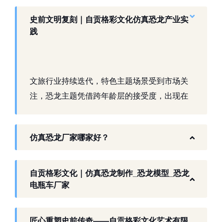
史前文明复刻｜自贡格彩文化仿真恐龙产业实
践
文旅行业持续迭代，特色主题场景受到市场关
注，恐龙主题凭借跨年龄层的接受度，出现在
景区、乐园、商业活动中。自贡，这座拥有丰
富恐龙化石资源的城市，形成了仿真模型产业
仿真恐龙厂家哪家好？
生态。自贡格彩文化艺术有限公司扎根本地产
业环境，开展仿真恐龙相关产品研发与制作，
以工厂生产能力，为各地客户提供史前主题相
自贡格彩文化｜仿真恐龙制作_恐龙模型_恐龙
关产品与服务。
电瓶车厂家
工厂生产基础 构建恐龙产业全链服务
匠心重塑史前传奇——自贡格彩文化艺术有限