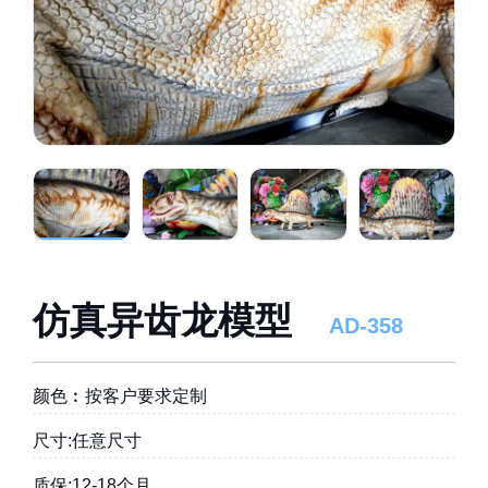
仿真异齿龙模型
AD-358
颜色︰按客户要求定制
尺寸:任意尺寸
质保:12-18个月