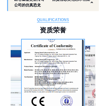
作为开展史前仿真模型生产的恐龙制作工厂，
公司的仿真恐龙
自贡格彩文化艺术有限公司位于自贡市沿滩区
板仓工业园，拥有标准化生产车间、配套生产
QUALIFICATIONS
设备及制作人员队伍，是国内从事恐龙主题产
资
质
荣
誉
品的恐龙制作公司。公司采用按需定制模式，
从前期方案设计、场景规划，到中期原料选
择、工序制作，再到后期运输配送、上门安装
调试，形成全流程服务，可用于主题乐园、文
旅景区、科普展馆、商业广场、大型展会、节
庆活动等场景。
公司核心业务为仿真恐龙制作，产品线涵盖静
态展示、动态互动、游乐体验三类。其中，机
器恐龙结合机械传动、智能控制技术，可实现
眨眼、张嘴吼叫、摆尾、行走、呼吸起伏等动