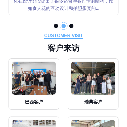
营”。格彩文化在设计上不仅考虑视觉效果，还重
点强化了坐骑类互动装置的安全性和...
CUSTOMER VISIT
客
户
来
访
巴西客户
瑞典客户