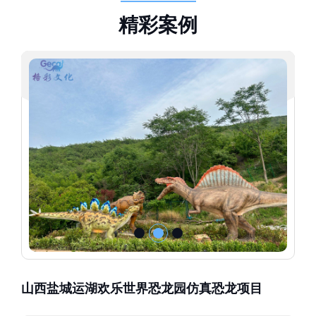
精
彩
案
例
山西盐城运湖欢乐世界恐龙园仿真恐龙项目