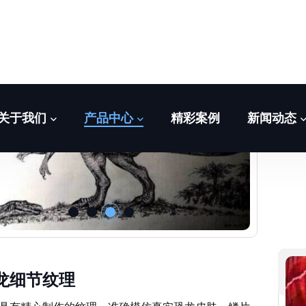
仿
我们
案 
从形
既能
每一
龙细节纹理
具有精心制作的纹理，准确模仿真实恐龙皮肤、鳞片