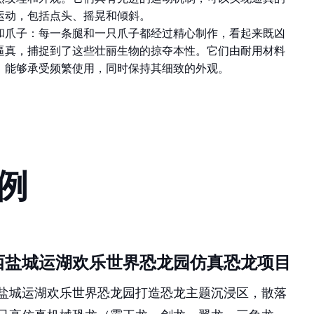
运动，包括点头、摇晃和倾斜。
和爪子：每一条腿和一只爪子都经过精心制作，看起来既凶
逼真，捕捉到了这些壮丽生物的掠夺本性。它们由耐用材料
，能够承受频繁使用，同时保持其细致的外观。
例
西盐城运湖欢乐世界恐龙园仿真恐龙项目
盐城运湖欢乐世界恐龙园打造恐龙主题沉浸区，散落
只高仿真机械恐龙（霸王龙、剑龙、翼龙、三角龙