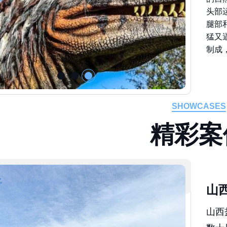
头部
腿部
猛又
制成
SHOWCASES
精
彩
案
山
山西
数十