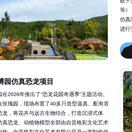
等）
仿真
进行
博园仿真恐龙项目
在2026年推出了“恐龙花园奇遇季”主题活动。
在玫瑰园，现场布置了40多只造型逼真、配有音
恐龙，将花卉与远古生物结合，打造沉浸式体
仿真恐龙、动植物模型全部由自贡格彩文化艺术
制作，自贡格彩文化艺术有限公司是一家制作仿