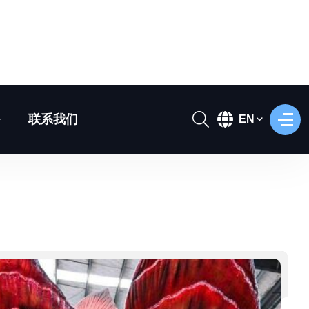
真恐龙设计还原
可根据客户的具体需求，为仿真模型打造专属定制化设计方
—— 涵盖恐龙、动物，以及各类充满想象力的创意生物。
体比例、皮肤纹理到动作编程，每一处细节均可深度定制：
实现写实的逼真效果，也能打造风格鲜明的艺术化呈现，让
款模型都拥有独特且鲜活的 “生命力”。