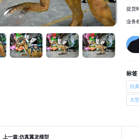
提货时
业务
标签
仿
大
上一篇:仿真翼龙模型