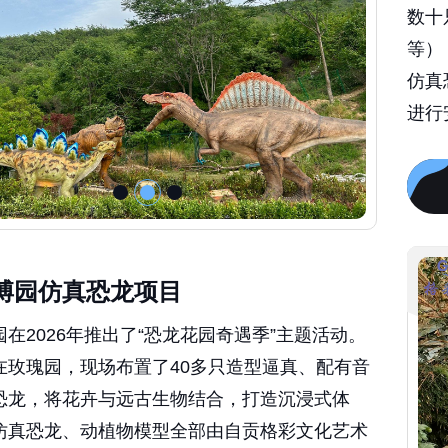
数十
等）
仿真
进行
博园仿真恐龙项目
在2026年推出了“恐龙花园奇遇季”主题活动。
在玫瑰园，现场布置了40多只造型逼真、配有音
恐龙，将花卉与远古生物结合，打造沉浸式体
仿真恐龙、动植物模型全部由自贡格彩文化艺术