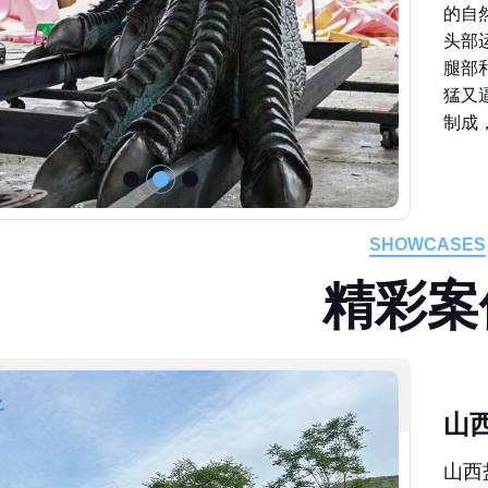
的自
头部
腿部
猛又
制成
SHOWCASES
精
彩
案
山
山西