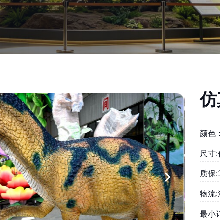
仿
颜色
尺寸
质保:
物流
最小