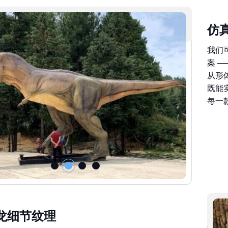
仿
我们
案 
从形
既能
每一
龙细节纹理