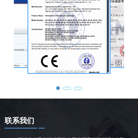
旅景区、科普展馆、商业广场、大型展会、节
庆活动等场景。
公司核心业务为仿真恐龙制作，产品线涵盖静
态展示、动态互动、游乐体验三类。其中，机
器恐龙结合机械传动、智能控制技术，可实现
眨眼、张嘴吼叫、摆尾、行走、呼吸起伏等动
态效果，皮肤采用环保硅胶材质，还原史前恐
龙的外形特征；恐龙模型包含1米摆件至20米
大型雕塑，覆盖霸王龙、三角龙、剑龙、长颈
龙、翼龙等常见品类，同时支持恐龙化石骨架
定制，兼具科普展示与装饰作用，可用于不同
场景摆放。
联系我们
为适配亲子游乐场景，公司推出恐龙电动车与