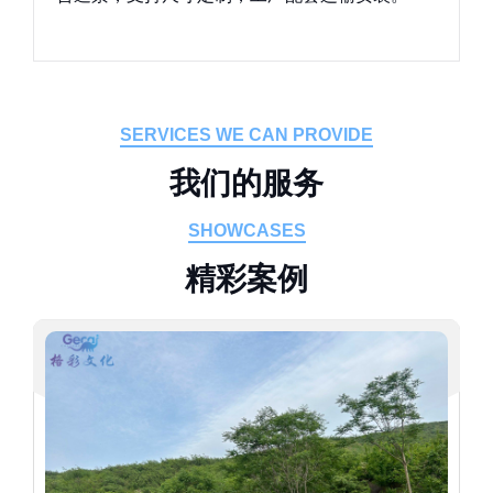
SERVICES WE CAN PROVIDE
我
们
的
服
务
SHOWCASES
精
彩
案
例