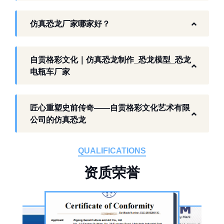
富恐龙化石资源的城市，形成了仿真模型产业
仿真恐龙厂家哪家好？
生态。自贡格彩文化艺术有限公司扎根本地产
业环境，开展仿真恐龙相关产品研发与制作，
以工厂生产能力，为各地客户提供史前主题相
自贡格彩文化｜仿真恐龙制作_恐龙模型_恐龙
关产品与服务。
电瓶车厂家
工厂生产基础 构建恐龙产业全链服务
匠心重塑史前传奇——自贡格彩文化艺术有限
作为开展史前仿真模型生产的恐龙制作工厂，
公司的仿真恐龙
自贡格彩文化艺术有限公司位于自贡市沿滩区
板仓工业园，拥有标准化生产车间、配套生产
QUALIFICATIONS
设备及制作人员队伍，是国内从事恐龙主题产
资
质
荣
誉
品的恐龙制作公司。公司采用按需定制模式，
从前期方案设计、场景规划，到中期原料选
择、工序制作，再到后期运输配送、上门安装
调试，形成全流程服务，可用于主题乐园、文