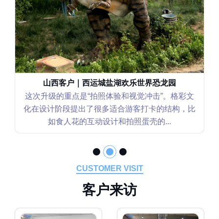
辽宁客户｜沈阳世博园恐龙花园
这个恐龙花园项目我们更关注“互动性和可持续运
营”。格彩文化在设计上不仅考虑视觉效果，还重
点强化了坐骑类互动装置的安全性和...
CUSTOMER VISIT
客
户
来
访