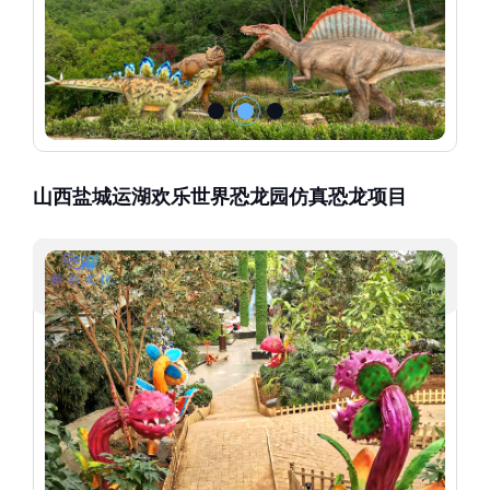
山西盐城运湖欢乐世界恐龙园仿真恐龙项目