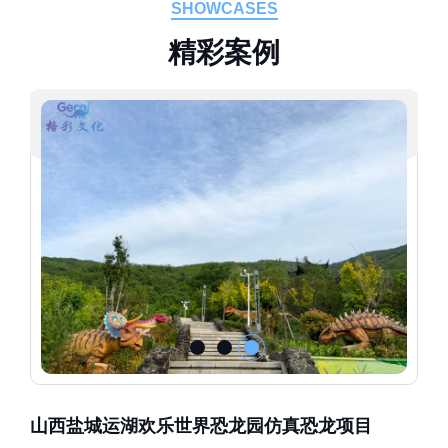
SHOWCASES
精
彩
案
例
山西盐城运湖欢乐世界恐龙园仿真恐龙项目