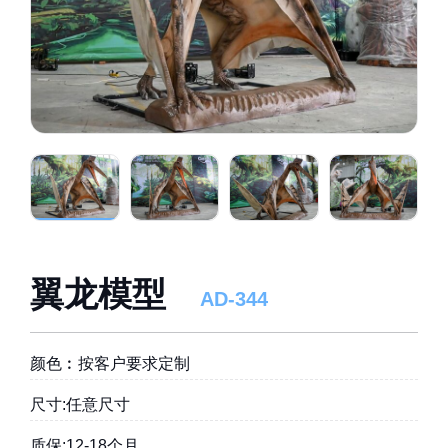
翼龙模型
AD-344
颜色︰按客户要求定制
尺寸:任意尺寸
质保:12-18个月