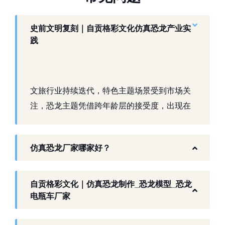
史前文明复刻｜自贡格彩文化仿真恐龙产业实
践
文旅行业持续迭代，特色主题场景受到市场关
注，恐龙主题凭借跨年龄层的接受度，出现在
景区、乐园、商业活动中。自贡，这座拥有丰
富恐龙化石资源的城市，形成了仿真模型产业
仿真恐龙厂家哪家好？
生态。自贡格彩文化艺术有限公司扎根本地产
业环境，开展仿真恐龙相关产品研发与制作，
以工厂生产能力，为各地客户提供史前主题相
自贡格彩文化｜仿真恐龙制作_恐龙模型_恐龙
关产品与服务。
电瓶车厂家