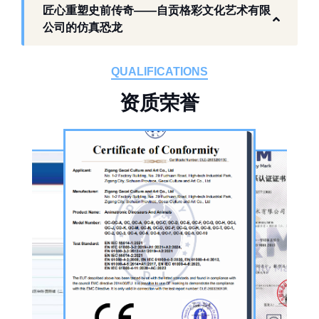
工厂生产基础 构建恐龙产业全链服务
匠心重塑史前传奇——自贡格彩文化艺术有限
作为开展史前仿真模型生产的恐龙制作工厂，
公司的仿真恐龙
自贡格彩文化艺术有限公司位于自贡市沿滩区
板仓工业园，拥有标准化生产车间、配套生产
QUALIFICATIONS
设备及制作人员队伍，是国内从事恐龙主题产
资
质
荣
誉
品的恐龙制作公司。公司采用按需定制模式，
从前期方案设计、场景规划，到中期原料选
择、工序制作，再到后期运输配送、上门安装
调试，形成全流程服务，可用于主题乐园、文
旅景区、科普展馆、商业广场、大型展会、节
庆活动等场景。
公司核心业务为仿真恐龙制作，产品线涵盖静
态展示、动态互动、游乐体验三类。其中，机
器恐龙结合机械传动、智能控制技术，可实现