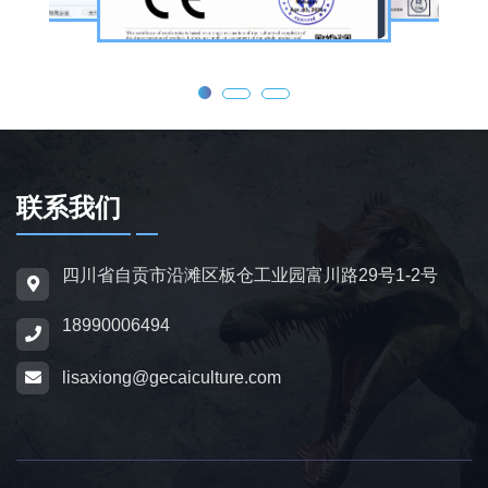
眨眼、张嘴吼叫、摆尾、行走、呼吸起伏等动
态效果，皮肤采用环保硅胶材质，还原史前恐
龙的外形特征；恐龙模型包含1米摆件至20米
大型雕塑，覆盖霸王龙、三角龙、剑龙、长颈
龙、翼龙等常见品类，同时支持恐龙化石骨架
定制，兼具科普展示与装饰作用，可用于不同
场景摆放。
联系我们
为适配亲子游乐场景，公司推出恐龙电动车与
四川省自贡市沿滩区板仓工业园富川路29号1-2号
恐龙电瓶车产品，造型卡通、操作简便，配备
18990006494
防滑车轮、限速装置及安全扶手，适用于乐
园、景区广场、商业综合体等场所，为儿童提
lisaxiong@gecaiculture.com
供互动体验，丰富场景亲子内容。
除恐龙相关产品外，公司同时开展仿真动物与