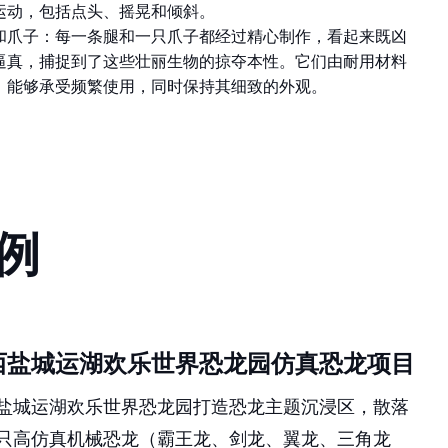
运动，包括点头、摇晃和倾斜。
和爪子：每一条腿和一只爪子都经过精心制作，看起来既凶
逼真，捕捉到了这些壮丽生物的掠夺本性。它们由耐用材料
，能够承受频繁使用，同时保持其细致的外观。
例
西盐城运湖欢乐世界恐龙园仿真恐龙项目
盐城运湖欢乐世界恐龙园打造恐龙主题沉浸区，散落
只高仿真机械恐龙（霸王龙、剑龙、翼龙、三角龙