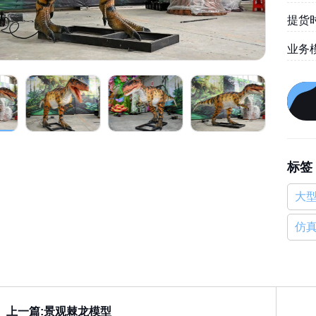
提货时
业务
标签
大
仿
上一篇:景观棘龙模型