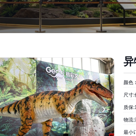
异
颜色
尺寸
质保:
物流
最小