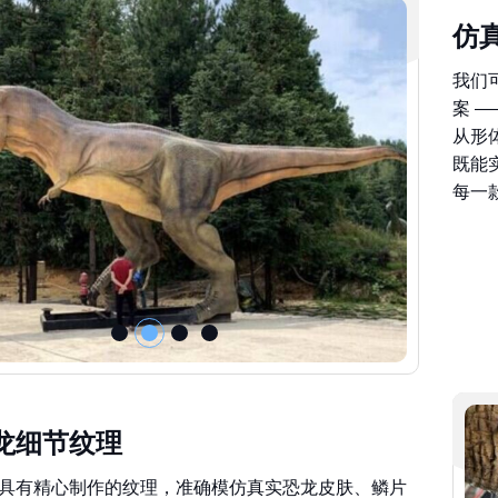
仿
我们
案 
从形
既能
每一
龙细节纹理
具有精心制作的纹理，准确模仿真实恐龙皮肤、鳞片