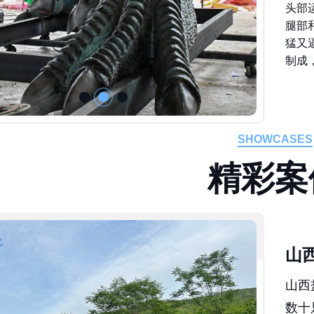
头部
腿部
猛又
制成
SHOWCASES
精
彩
案
山
山西
数十