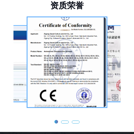
资
质
荣
誉
品的恐龙制作公司。公司采用按需定制模式，
从前期方案设计、场景规划，到中期原料选
择、工序制作，再到后期运输配送、上门安装
调试，形成全流程服务，可用于主题乐园、文
旅景区、科普展馆、商业广场、大型展会、节
庆活动等场景。
公司核心业务为仿真恐龙制作，产品线涵盖静
态展示、动态互动、游乐体验三类。其中，机
器恐龙结合机械传动、智能控制技术，可实现
眨眼、张嘴吼叫、摆尾、行走、呼吸起伏等动
态效果，皮肤采用环保硅胶材质，还原史前恐
龙的外形特征；恐龙模型包含1米摆件至20米
大型雕塑，覆盖霸王龙、三角龙、剑龙、长颈
龙、翼龙等常见品类，同时支持恐龙化石骨架