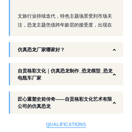
文旅行业持续迭代，特色主题场景受到市场关
注，恐龙主题凭借跨年龄层的接受度，出现在
景区、乐园、商业活动中。自贡，这座拥有丰
富恐龙化石资源的城市，形成了仿真模型产业
仿真恐龙厂家哪家好？
生态。自贡格彩文化艺术有限公司扎根本地产
业环境，开展仿真恐龙相关产品研发与制作，
以工厂生产能力，为各地客户提供史前主题相
自贡格彩文化｜仿真恐龙制作_恐龙模型_恐龙
关产品与服务。
电瓶车厂家
工厂生产基础 构建恐龙产业全链服务
匠心重塑史前传奇——自贡格彩文化艺术有限
作为开展史前仿真模型生产的恐龙制作工厂，
公司的仿真恐龙
自贡格彩文化艺术有限公司位于自贡市沿滩区
板仓工业园，拥有标准化生产车间、配套生产
QUALIFICATIONS
设备及制作人员队伍，是国内从事恐龙主题产