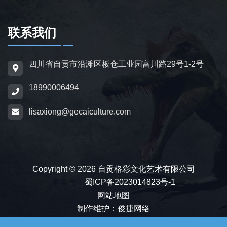
定制，兼具科普展示与装饰作用，可用于不同
场景摆放。
联系我们
为适配亲子游乐场景，公司推出恐龙电动车与
四川省自贡市沿滩区板仓工业园富川路29号1-2号
恐龙电瓶车产品，造型卡通、操作简便，配备
18990006494
防滑车轮、限速装置及安全扶手，适用于乐
园、景区广场、商业综合体等场所，为儿童提
lisaxiong@gecaiculture.com
供互动体验，丰富场景亲子内容。
除恐龙相关产品外，公司同时开展仿真动物与
动物模型制作业务，涵盖史前巨兽、野生动
Copyright © 2026 自贡格彩文化艺术有限公司
物、奇幻神兽、仿真昆虫等品类，产品形态包
备案号：
蜀ICP备2023014823号-1
网站地图
含静态雕塑、动态机械款、互动游乐款，制作
制作维护：俊捷网络
标准与仿真恐龙保持一致，可与恐龙产品搭配