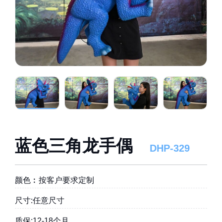
蓝色三角龙手偶
DHP-329
颜色︰按客户要求定制
尺寸:任意尺寸
质保:12-18个月