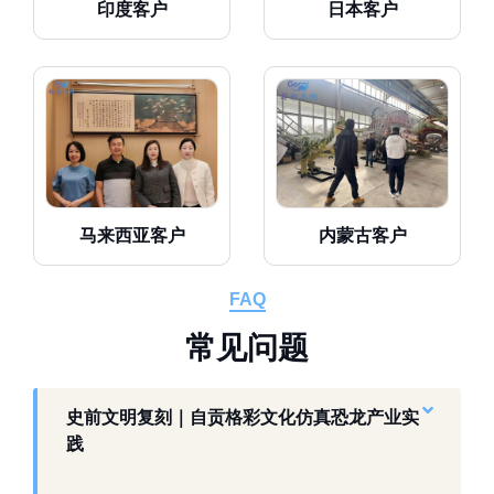
印度客户
日本客户
马来西亚客户
内蒙古客户
FAQ
常
见
问
题
史前文明复刻｜自贡格彩文化仿真恐龙产业实
践