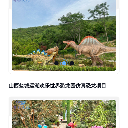
山西盐城运湖欢乐世界恐龙园仿真恐龙项目