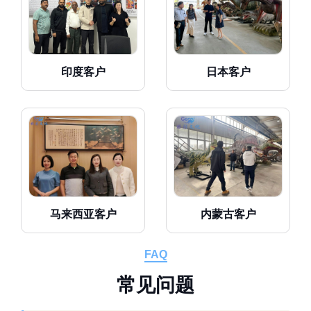
印度客户
日本客户
马来西亚客户
内蒙古客户
FAQ
常
见
问
题