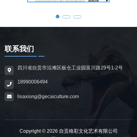
态效果，皮肤采用环保硅胶材质，还原史前恐
龙的外形特征；恐龙模型包含1米摆件至20米
大型雕塑，覆盖霸王龙、三角龙、剑龙、长颈
龙、翼龙等常见品类，同时支持恐龙化石骨架
定制，兼具科普展示与装饰作用，可用于不同
场景摆放。
联系我们
为适配亲子游乐场景，公司推出恐龙电动车与
四川省自贡市沿滩区板仓工业园富川路29号1-2号
恐龙电瓶车产品，造型卡通、操作简便，配备
18990006494
防滑车轮、限速装置及安全扶手，适用于乐
园、景区广场、商业综合体等场所，为儿童提
lisaxiong@gecaiculture.com
供互动体验，丰富场景亲子内容。
除恐龙相关产品外，公司同时开展仿真动物与
动物模型制作业务，涵盖史前巨兽、野生动
Copyright © 2026 自贡格彩文化艺术有限公司