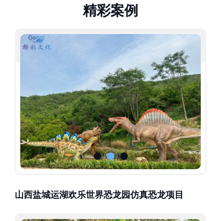
精
彩
案
例
山西盐城运湖欢乐世界恐龙园仿真恐龙项目