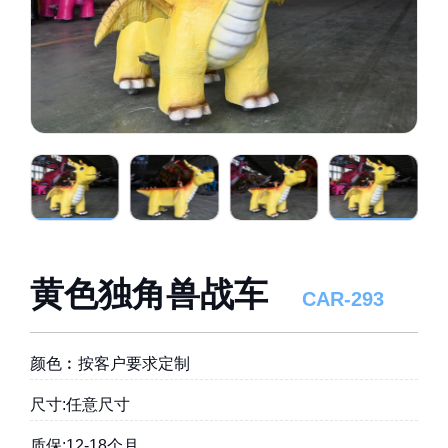
黄色独角兽战车
CAR-293
颜色︰按客户要求定制
尺寸:任意尺寸
质保:12-18个月