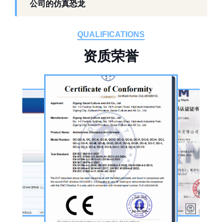
作为开展史前仿真模型生产的恐龙制作工厂，
公司的仿真恐龙
自贡格彩文化艺术有限公司位于自贡市沿滩区
板仓工业园，拥有标准化生产车间、配套生产
QUALIFICATIONS
设备及制作人员队伍，是国内从事恐龙主题产
资
质
荣
誉
品的恐龙制作公司。公司采用按需定制模式，
从前期方案设计、场景规划，到中期原料选
择、工序制作，再到后期运输配送、上门安装
调试，形成全流程服务，可用于主题乐园、文
旅景区、科普展馆、商业广场、大型展会、节
庆活动等场景。
公司核心业务为仿真恐龙制作，产品线涵盖静
态展示、动态互动、游乐体验三类。其中，机
器恐龙结合机械传动、智能控制技术，可实现
眨眼、张嘴吼叫、摆尾、行走、呼吸起伏等动