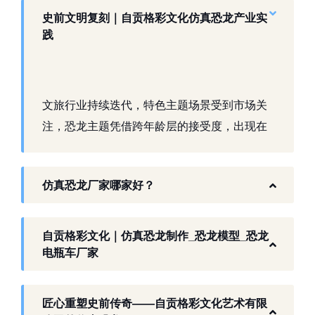
史前文明复刻｜自贡格彩文化仿真恐龙产业实
践
文旅行业持续迭代，特色主题场景受到市场关
注，恐龙主题凭借跨年龄层的接受度，出现在
景区、乐园、商业活动中。自贡，这座拥有丰
富恐龙化石资源的城市，形成了仿真模型产业
仿真恐龙厂家哪家好？
生态。自贡格彩文化艺术有限公司扎根本地产
业环境，开展仿真恐龙相关产品研发与制作，
以工厂生产能力，为各地客户提供史前主题相
自贡格彩文化｜仿真恐龙制作_恐龙模型_恐龙
关产品与服务。
电瓶车厂家
工厂生产基础 构建恐龙产业全链服务
匠心重塑史前传奇——自贡格彩文化艺术有限