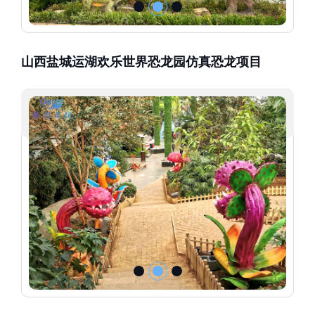
山西盐城运湖欢乐世界恐龙园仿真恐龙项目