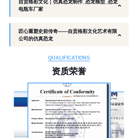
自贡格彩文化｜仿真恐龙制作_恐龙模型_恐龙
关产品与服务。
电瓶车厂家
工厂生产基础 构建恐龙产业全链服务
匠心重塑史前传奇——自贡格彩文化艺术有限
作为开展史前仿真模型生产的恐龙制作工厂，
公司的仿真恐龙
自贡格彩文化艺术有限公司位于自贡市沿滩区
板仓工业园，拥有标准化生产车间、配套生产
QUALIFICATIONS
设备及制作人员队伍，是国内从事恐龙主题产
资
质
荣
誉
品的恐龙制作公司。公司采用按需定制模式，
从前期方案设计、场景规划，到中期原料选
择、工序制作，再到后期运输配送、上门安装
调试，形成全流程服务，可用于主题乐园、文
旅景区、科普展馆、商业广场、大型展会、节
庆活动等场景。