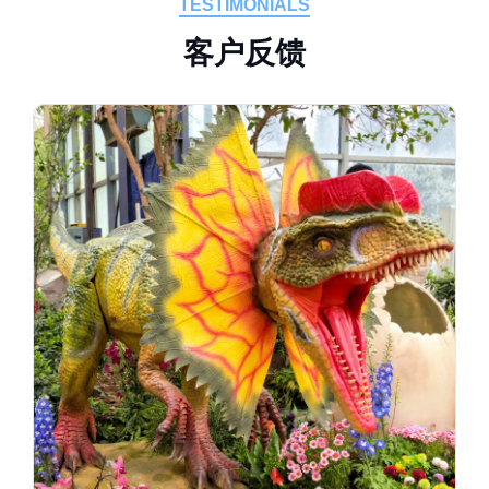
TESTIMONIALS
客
户
反
馈