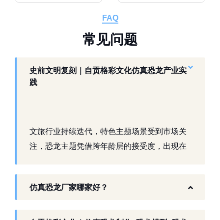
FAQ
常
见
问
题
史前文明复刻｜自贡格彩文化仿真恐龙产业实
践
文旅行业持续迭代，特色主题场景受到市场关
注，恐龙主题凭借跨年龄层的接受度，出现在
景区、乐园、商业活动中。自贡，这座拥有丰
富恐龙化石资源的城市，形成了仿真模型产业
仿真恐龙厂家哪家好？
生态。自贡格彩文化艺术有限公司扎根本地产
业环境，开展仿真恐龙相关产品研发与制作，
以工厂生产能力，为各地客户提供史前主题相