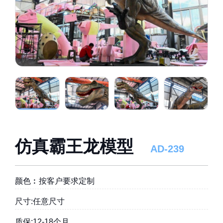
仿真霸王龙模型
AD-239
颜色︰按客户要求定制
尺寸:任意尺寸
质保:12-18个月