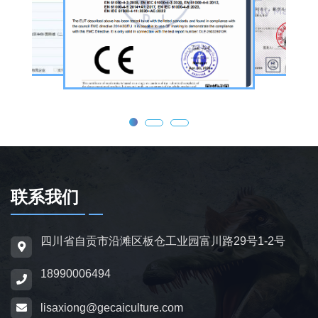
公司核心业务为仿真恐龙制作，产品线涵盖静
态展示、动态互动、游乐体验三类。其中，机
器恐龙结合机械传动、智能控制技术，可实现
眨眼、张嘴吼叫、摆尾、行走、呼吸起伏等动
态效果，皮肤采用环保硅胶材质，还原史前恐
龙的外形特征；恐龙模型包含1米摆件至20米
大型雕塑，覆盖霸王龙、三角龙、剑龙、长颈
龙、翼龙等常见品类，同时支持恐龙化石骨架
定制，兼具科普展示与装饰作用，可用于不同
场景摆放。
联系我们
为适配亲子游乐场景，公司推出恐龙电动车与
四川省自贡市沿滩区板仓工业园富川路29号1-2号
恐龙电瓶车产品，造型卡通、操作简便，配备
18990006494
防滑车轮、限速装置及安全扶手，适用于乐
园、景区广场、商业综合体等场所，为儿童提
lisaxiong@gecaiculture.com