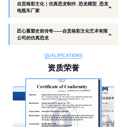
以工厂生产能力，为各地客户提供史前主题相
自贡格彩文化｜仿真恐龙制作_恐龙模型_恐龙
关产品与服务。
电瓶车厂家
工厂生产基础 构建恐龙产业全链服务
匠心重塑史前传奇——自贡格彩文化艺术有限
作为开展史前仿真模型生产的恐龙制作工厂，
公司的仿真恐龙
自贡格彩文化艺术有限公司位于自贡市沿滩区
板仓工业园，拥有标准化生产车间、配套生产
QUALIFICATIONS
设备及制作人员队伍，是国内从事恐龙主题产
资
质
荣
誉
品的恐龙制作公司。公司采用按需定制模式，
从前期方案设计、场景规划，到中期原料选
择、工序制作，再到后期运输配送、上门安装
调试，形成全流程服务，可用于主题乐园、文
旅景区、科普展馆、商业广场、大型展会、节
庆活动等场景。