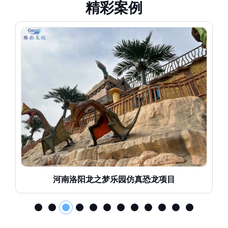
精
彩
案
例
河南洛阳龙之梦乐园仿真恐龙项目