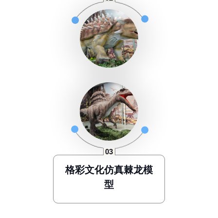
格彩文化仿真棘龙模
型