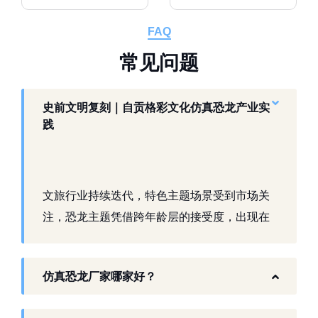
FAQ
常
见
问
题
史前文明复刻｜自贡格彩文化仿真恐龙产业实
践
文旅行业持续迭代，特色主题场景受到市场关
注，恐龙主题凭借跨年龄层的接受度，出现在
景区、乐园、商业活动中。自贡，这座拥有丰
富恐龙化石资源的城市，形成了仿真模型产业
仿真恐龙厂家哪家好？
生态。自贡格彩文化艺术有限公司扎根本地产
业环境，开展仿真恐龙相关产品研发与制作，