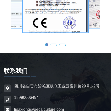
公司核心业务为仿真恐龙制作，产品线涵盖静
态展示、动态互动、游乐体验三类。其中，机
器恐龙结合机械传动、智能控制技术，可实现
眨眼、张嘴吼叫、摆尾、行走、呼吸起伏等动
态效果，皮肤采用环保硅胶材质，还原史前恐
龙的外形特征；恐龙模型包含1米摆件至20米
大型雕塑，覆盖霸王龙、三角龙、剑龙、长颈
龙、翼龙等常见品类，同时支持恐龙化石骨架
定制，兼具科普展示与装饰作用，可用于不同
场景摆放。
联系我们
为适配亲子游乐场景，公司推出恐龙电动车与
四川省自贡市沿滩区板仓工业园富川路29号1-2号
恐龙电瓶车产品，造型卡通、操作简便，配备
18990006494
防滑车轮、限速装置及安全扶手，适用于乐
园、景区广场、商业综合体等场所，为儿童提
lisaxiong@gecaiculture.com