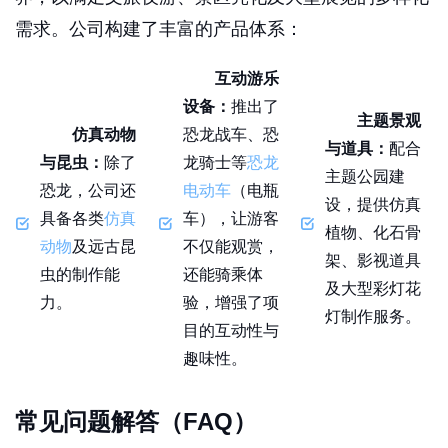
需求。公司构建了丰富的产品体系：
互动游乐
设备：
推出了
主题景观
仿真动物
恐龙战车、恐
与道具：
配合
与昆虫：
除了
龙骑士等
恐龙
主题公园建
恐龙，公司还
电动车
（电瓶
设，提供仿真
具备各类
仿真
车），让游客
植物、化石骨
动物
及远古昆
不仅能观赏，
架、影视道具
虫的制作能
还能骑乘体
及大型彩灯花
力。
验，增强了项
灯制作服务。
目的互动性与
趣味性。
常见问题解答（FAQ）