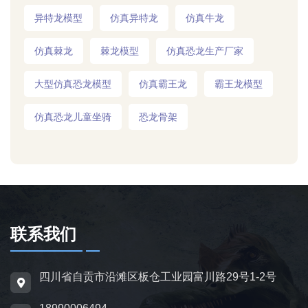
异特龙模型
仿真异特龙
仿真牛龙
仿真棘龙
棘龙模型
仿真恐龙生产厂家
大型仿真恐龙模型
仿真霸王龙
霸王龙模型
仿真恐龙儿童坐骑
恐龙骨架
联系我们
四川省自贡市沿滩区板仓工业园富川路29号1-2号