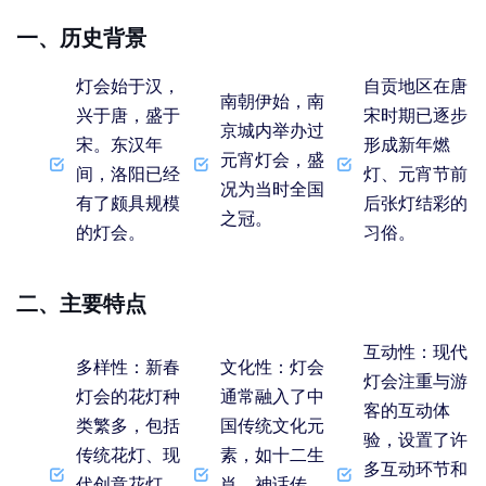
一、历史背景
灯会始于汉，
自贡地区在唐
南朝伊始，南
兴于唐，盛于
宋时期已逐步
京城内举办过
宋。东汉年
形成新年燃
元宵灯会，盛
间，洛阳已经
灯、元宵节前
况为当时全国
有了颇具规模
后张灯结彩的
之冠。
的灯会。
习俗。
二、主要特点
互动性
：现代
多样性
：新春
文化性
：灯会
灯会注重与游
灯会的花灯种
通常融入了中
客的互动体
类繁多，包括
国传统文化元
验，设置了许
传统花灯、现
素，如十二生
多互动环节和
代创意花灯
肖、神话传