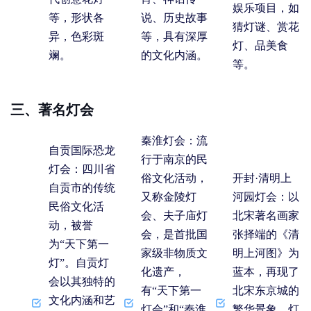
娱乐项目，如
等，形状各
说、历史故事
猜灯谜、赏花
异，色彩斑
等，具有深厚
灯、品美食
斓。
的文化内涵。
等。
三、著名灯会
秦淮灯会
：流
自贡国际恐龙
行于南京的民
灯会
：四川省
俗文化活动，
开封·清明上
自贡市的传统
又称金陵灯
河园灯会
：以
民俗文化活
会、夫子庙灯
北宋著名画家
动，被誉
会，是首批国
张择端的《清
为“天下第一
家级非物质文
明上河图》为
灯”。自贡灯
化遗产，
蓝本，再现了
会以其独特的
有“天下第一
北宋东京城的
文化内涵和艺
灯会”和“秦淮
繁华景象。灯